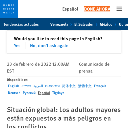
Español
DONE AHORA
Open
Skip
Skip
Tendencias actuales
Venezuela
El Salvador
México
Ucra
to
to
cookie
main
Cerrar
Would you like to read this page in English?
✕
privacy
content
Yes
No, don't ask again
notice
23 de febrero de 2022 12:00AM
|
Comunicado de
EST
prensa
Disponible en
English
አማርኛ
العربية
ဗမာစကား
简体中文
繁體中文
Français
Deutsch
Русский
Español
Tigrinya
Situación global: Los adultos mayores
están expuestos a más peligros en
los conflictos