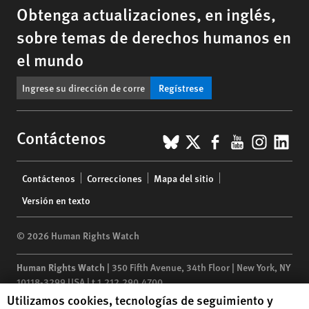
Obtenga actualizaciones, en inglés,
sobre temas de derechos humanos en
el mundo
Regístrese
BlueSky
X
Facebook
YouTub
Insta
Lin
Contáctenos
Footer
Contáctenos
Correcciones
Mapa del sitio
menu
Versión en texto
© 2026 Human Rights Watch
Human Rights Watch
| 350 Fifth Avenue, 34th Floor | New York,
NY
10118-3299
USA
|
t
1.212.290.4700
Human Rights Watch cookie preferences
Utilizamos cookies, tecnologías de seguimiento y
Human Rights Watch
is a 501(C)(3) nonprofit registered in the US