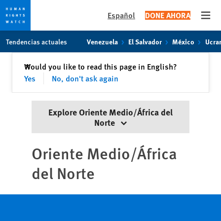
Español
DONE AHORA
Open
Skip
Skip
Tendencias actuales
Venezuela
El Salvador
México
Ucra
to
to
cookie
main
Cerrar
Would you like to read this page in English?
✕
privacy
content
Yes
No, don't ask again
notice
Explore Oriente Medio/África del
Norte
Oriente Medio/
África
del Norte