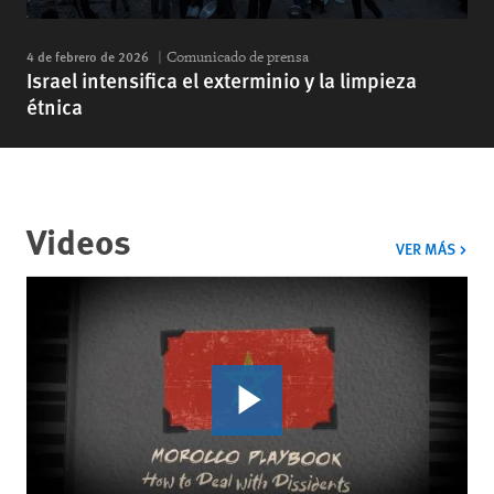
4 de febrero de 2026
Comunicado de prensa
Israel intensifica el exterminio y la limpieza
étnica
Videos
VIDE
VER MÁS