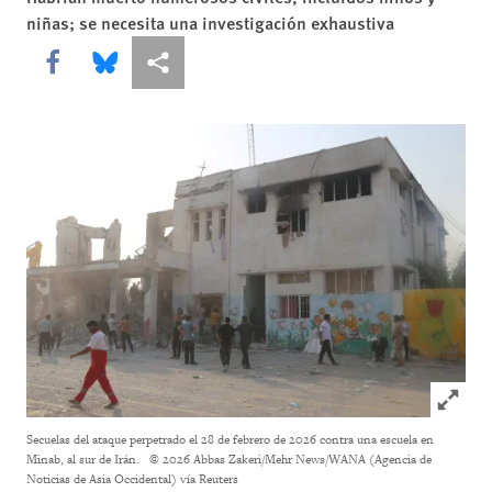
niñas; se necesita una investigación exhaustiva
Share this via Facebook
Share this via Bluesky
Share this via Compartir
Click to
Secuelas del ataque perpetrado el 28 de febrero de 2026 contra una escuela en
Minab, al sur de Irán.
© 2026 Abbas Zakeri/Mehr News/WANA (Agencia de
Noticias de Asia Occidental) vía Reuters