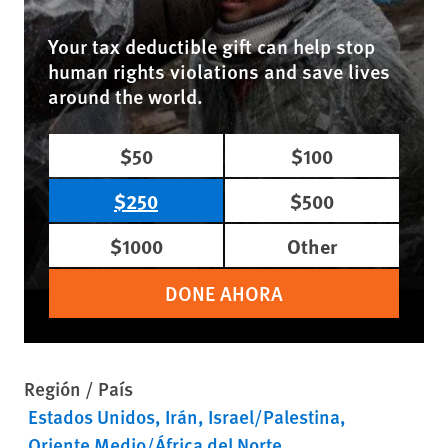
Your tax deductible gift can help stop
human rights violations and save lives
around the world.
$50
$100
$250
$500
$1000
Other
DONE AHORA
Región / País
Estados Unidos
Irán
Israel/Palestina
Oriente Medio/África del Norte