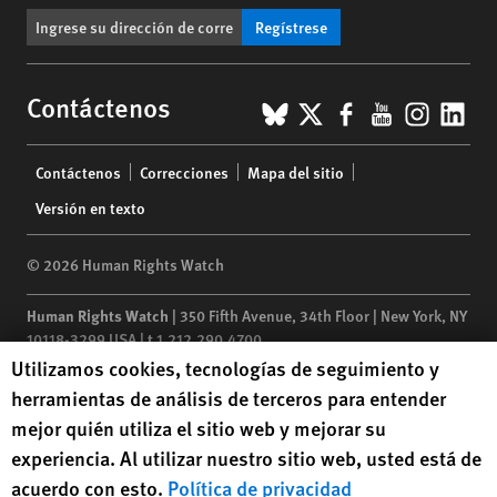
Regístrese
BlueSky
X
Facebook
YouTub
Insta
Lin
Contáctenos
Footer
Contáctenos
Correcciones
Mapa del sitio
menu
Versión en texto
© 2026 Human Rights Watch
Human Rights Watch
| 350 Fifth Avenue, 34th Floor | New York,
NY
10118-3299
USA
|
t
1.212.290.4700
Human Rights Watch cookie preferences
Utilizamos cookies, tecnologías de seguimiento y
Human Rights Watch
is a 501(C)(3) nonprofit registered in the US
herramientas de análisis de terceros para entender
under EIN: 13-2875808
mejor quién utiliza el sitio web y mejorar su
experiencia. Al utilizar nuestro sitio web, usted está de
acuerdo con esto.
Política de privacidad