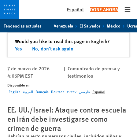
Español
DONE AHORA
Open
Skip
Skip
Tendencias actuales
Venezuela
El Salvador
México
Ucra
to
to
cookie
main
Cerrar
Would you like to read this page in English?
✕
privacy
content
Yes
No, don't ask again
notice
7 de marzo de 2026
|
Comunicado de prensa y
4:06PM EST
testimonios
Disponible en
English
العربية
Français
Deutsch
עברית
فارسی
Español
EE. UU./Israel: Ataque contra escuela
en Irán debe investigarse como
crimen de guerra
Habrían muerto numerosos civiles, incluidos niños y