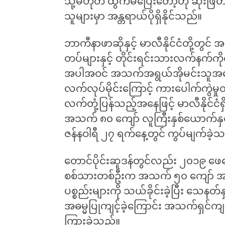
သို့မဟုတ် ထွက်မပြေးတော့ဟု ဆုံးဖြ
သူများမှာ အန္တရာယ်ပိုရှိနိုင်သည်။
ဘာကီနာဖာဆိုနှင့် မာလီနိုင်ငံတို့တွင် 
တပ်များနှင့် တိုင်းရင်းသားလက်နက်က
အပါအဝင် အသက်အရွယ်အိုမင်းသူအမ
လက်လုပ်မိုင်းကြောင့် ကားပေါက်ကွဲမှု
လက်တုံ့ပြန်သည့်အနေဖြင့် မာလီနိုင်ငံ
အသက် ၈၀ ကျော် လူကြီးနှစ်ယောက်နှင
ဇန်နဝါရီ ၂၇ ရက်နေ့တွင် ကွပ်မျက်ခဲ့
တောင်ပိုင်းဆူဒန်တွင်လည်း ၂၀၁၉ ဖေ
စစ်သားတစ်ဦးက အသက် ၅၀ ကျော် အ
ပစ္စည်းများကို သယ်ခိုင်းခဲ့ပြီး သေနတ်န
အဓမ္မပြုကျင့်ခဲ့ကြောင်း အသက်ရှင်က
ကြားခဲ့သည်။