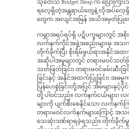
သုတေသီ Bridget Sleap က ပြောကြား
ရလေ့ရှိတဲ့အန္တရာယ်တွေနဲ့ လိုအပ်လေ့
တွေက အလျင်အမြန် အသိအမှတ်ပြုပေးဖ
ကမ္ဘာအရပ်ရပ်ရှိ ပဋိပက္ခများတွင် အစ
လက်နက်ကိုင်အဖွဲ့အစည်းများမှ အသက
တိုက်ခိုက်ပြီး စိုးရိမ်ဖွယ်ရာအနိုင်အထ
အဆိုပါအမှုများတွင် တရားမဝင်သတ်ဖ
သတ်ဖြတ်ခြင်း၊ တရားမဝင်ဖမ်းဆီးခြင်းနှင
ခြင်းနှင့် အနိုင်အထက်ပြုခြင်း၊ အဓမ္မက
ပြန်ပေးစွဲခြင်းတို့အပြင် အိမ်များနှင့်ပိ
တို့ ပါဝင်သည်။​ လက်နက်ငယ်များ၊ လ
များကို ပျက်စီးစေနိုင်သော လက်နက်
တရားမဝင်လက်နက်များကြောင့် အသက
သေဆုံးဒဏ်ရာရခဲ့ရသည်။ တိုက်ခိုက်မှုမ