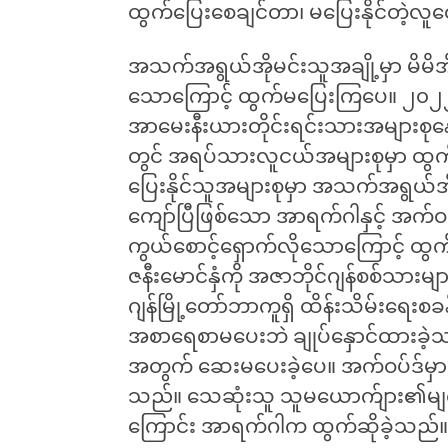
ထွက်ပြေးစေချင်တာ၊ မပြေးနိုင်တဲ့လူတွ
အသက်အရွယ်အိုမင်းသူအချို့မှာ မိမိအ
သောကြောင့် ထွက်မပြေးကြပေ။ ၂၀၂၂ တွင
အာမေးနီးယားတိုင်းရင်းသားအများစုနေ
တွင် အရပ်သားလူငယ်အများစုမှာ ထွ
ပြေးနိုင်သူအများစုမှာ အသက်အရွယ်
ကျော်ပြီဖြစ်သော အာရက်ဂါနှင့် အက်ဝပ်
ကွယ်စောင့်ရှောက်လိုသောကြောင့် ထ
ဇနီးမောင်နှံကို အဇာဘိုင်ဂျန်စစ်သားမျ
ဂျန်မြို့တော်ဘာကူရှိ ထိန်းသိမ်းရေးစခန
အစာရေစာမပေးဘဲ ချုပ်နှောင်ထားခဲ
အတွက် ဆေးမပေးခဲ့ပေ။ အက်ဝပ်ဒ်မှာ ထ
သည်။ သေဆုံးသူ သူမယောက်ျား၏မျက်န
ကြောင်း အာရက်ဂါက ထွက်ဆိုခဲ့သည်။