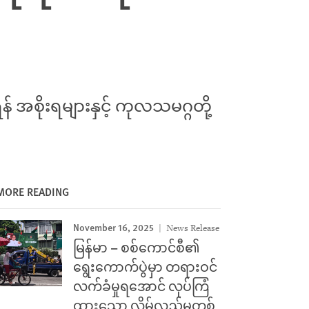
အစိုးရများနှင့် ကုလသမဂ္ဂတို့
MORE READING
November 16, 2025
News Release
မြန်မာ – စစ်ကောင်စီ၏
ရွေးကောက်ပွဲမှာ တရားဝင်
လက်ခံမှုရအောင် လုပ်ကြံ
ထားသော လိမ်လည်မှုတစ်