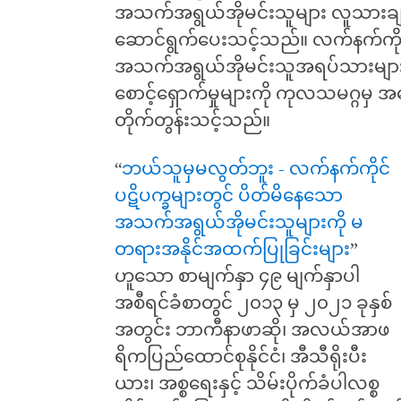
အသက်အရွယ်အိုမင်းသူများ လူသားချင
ဆောင်ရွက်ပေးသင့်သည်။ လက်နက်ကိုင
အသက်အရွယ်အိုမင်းသူအရပ်သားများအ
စောင့်ရှောက်မှုများကို ကုလသမဂ္ဂမှ
တိုက်တွန်းသင့်သည်။
“
ဘယ်သူမှမလွတ်ဘူး - လက်နက်ကိုင်
ပဋိပက္ခများတွင် ပိတ်မိနေသော
အသက်အရွယ်အိုမင်းသူများကို မ
တရားအနိုင်အထက်ပြုခြင်းများ
”
ဟူသော စာမျက်နှာ ၄၉ မျက်နှာပါ
အစီရင်ခံစာတွင် ၂၀၁၃ မှ ၂၀၂၁ ခုနှစ်
အတွင်း ဘာကီနာဖာဆို၊ အလယ်အာဖ
ရိကပြည်ထောင်စုနိုင်ငံ၊ အီသီရိုးပီး
ယား၊ အစ္စရေးနှင့် သိမ်းပိုက်ခံပါလစ္စ