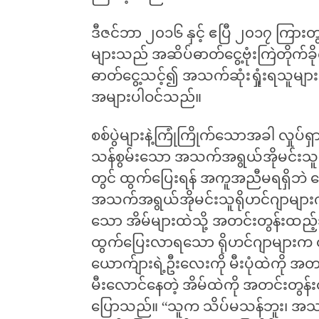
ဒီဇင်ဘာ ၂၀၁၆ နှင့် ဧပြီ ၂၀၁၇ ကြာ
များသည် အဆိပ်ဓာတ်ငွေ့ဗုံးကြဲတိုက်ခိ
ဓာတ်ငွေ့သင့်၍ အသက်ဆုံးရှုံးရသူမျ
အများပါဝင်သည်။
စစ်ပွဲများနဲ့ကြုံကြိုက်သောအခါ လှုပ်ရှ
သန်စွမ်းသော အသက်အရွယ်အိုမင်းသူများမှ
တွင် ထွက်ပြေးရန် အကူအညီမရရှိဘဲ 
အသက်အရွယ်အိုမင်းသူရိုဟင်ဂျာများကို
သော အိမ်များထဲသို့ အတင်းတွန်းထည်
ထွက်ပြေးလာရသော ရိုဟင်ဂျာများက ထွ
ယောက်ျားရဲ့ဦးလေးကို မီးပုံထဲကို 
မီးလောင်နေတဲ့ အိမ်ထဲကို အတင်းတွ
ပြောသည်။ “သူက သိပ်မသန်ဘူး၊ အသက် 