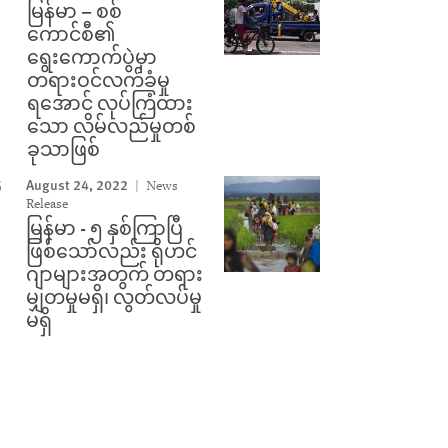
မြန်မာ – စစ်
ကောင်စီ၏
ရွေးကောက်ပွဲမှာ
တရားဝင်လက်ခံမှု
ရအောင် လုပ်ကြံထား
သော လိမ်လည်မှုတစ်
ခုသာဖြစ်
August 24, 2022
News
Release
မြန်မာ - ၅ နှစ်ကြာပြီ
ဖြစ်သော်လည်း ရိုဟင်
ဂျာများအတွက် တရား
မျှတမှုမရှိ၊ လွတ်လပ်မှု
မရှိ