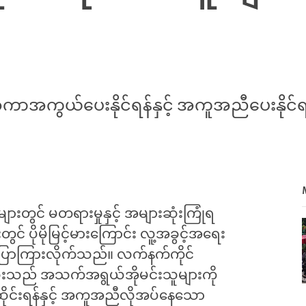
ာအကွယ်ပေးနိုင်ရန်နှင့် အကူအညီပေးနိုင်ရန် 
ားတွင် မတရားမှုနှင့် အများဆုံးကြုံရ
င် ပိုမိုမြင့်မားကြောင်း လူ့အခွင့်အရေး
ြောကြားလိုက်သည်။ လက်နက်ကိုင်
လုံးသည် အသက်အရွယ်အိုမင်းသူများကို
ိုင်းရန်နှင့် အကူအညီလိုအပ်နေသော