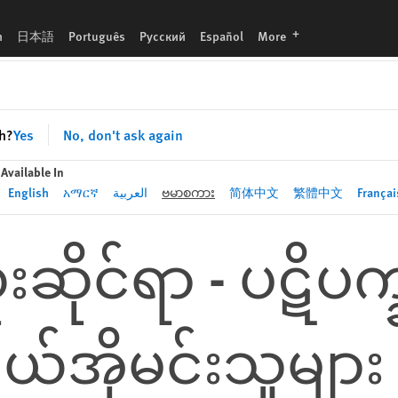
ထိခိုက်နိုင်
languages
h
日本語
Português
Русский
Español
More
sh?
Yes
No, don't ask again
Available In
English
አማርኛ
العربية
ဗမာစကား
简体中文
繁體中文
Françai
းဆိုင်ရာ - ပဋိပက္
ုမင်းသူများ ပို