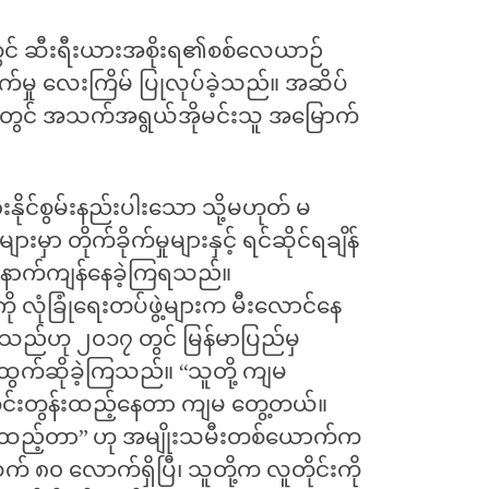
းတွင် ဆီးရီးယားအစိုးရ၏စစ်လေယာဉ်
ုက်မှု လေးကြိမ် ပြုလုပ်ခဲ့သည်။ အဆိပ်
ားတွင် အသက်အရွယ်အိုမင်းသူ အမြောက်
ားနိုင်စွမ်းနည်းပါးသော သို့မဟုတ် မ
ာ တိုက်ခိုက်မှုများနှင့် ရင်ဆိုင်ရချိန်
နောက်ကျန်နေခဲ့ကြရသည်။
 လုံခြုံရေးတပ်ဖွဲ့များက မီးလောင်နေ
့သည်ဟု ၂၀၁၇ တွင် မြန်မာပြည်မှ
က်ဆိုခဲ့ကြသည်။​ “သူတို့ ကျမ
အတင်းတွန်းထည့်နေတာ ကျမ တွေ့တယ်။
န်းထည့်တာ” ဟု အမျိုးသမီးတစ်ယောက်က
၈၀ လောက်ရှိပြီ၊ သူတို့က လူတိုင်းကို