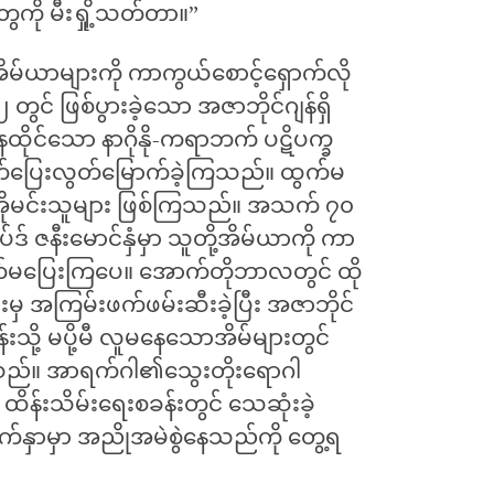
ေကို မီးရှို့သတ်တာ။”
ိမ်ယာများကို ကာကွယ်စောင့်ရှောက်လို
် ဖြစ်ပွားခဲ့သော အဇာဘိုင်ဂျန်ရှိ
ထိုင်သော နာဂိုနို-ကရာဘက် ပဋိပက္ခ
က်ပြေးလွတ်မြောက်ခဲ့ကြသည်။ ထွက်မ
အိုမင်းသူများ ဖြစ်ကြသည်။ အသက် ၇၀
ဒ် ဇနီးမောင်နှံမှာ သူတို့အိမ်ယာကို ကာ
ွက်မပြေးကြပေ။ အောက်တိုဘာလတွင် ထို
ားမှ အကြမ်းဖက်ဖမ်းဆီးခဲ့ပြီး အဇာဘိုင်
်းသို့ မပို့မီ လူမနေသောအိမ်များတွင်
့သည်။ အာရက်ဂါ၏သွေးတိုးရောဂါ
ိန်းသိမ်းရေးစခန်းတွင် သေဆုံးခဲ့
ှာမှာ အညိုအမဲစွဲနေသည်ကို တွေ့ရ