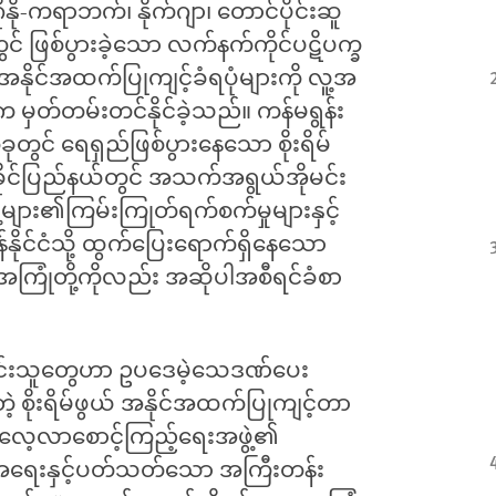
ိုနို-ကရာဘက်၊ နိုက်ဂျာ၊ တောင်ပိုင်းဆူ
းတွင် ဖြစ်ပွားခဲ့သော လက်နက်ကိုင်ပဋိပက္ခ
နိုင်အထက်ပြုကျင့်ခံရပုံများကို လူ့အ
 မှတ်တမ်းတင်နိုင်ခဲ့သည်။ ကန်မရွန်း
်ခုတွင် ရေရှည်ဖြစ်ပွားနေသော စိုးရိမ်
 ရခိုင်ပြည်နယ်တွင် အသက်အရွယ်အိုမင်း
ဲ့များ၏ကြမ်းကြုတ်ရက်စက်မှုများနှင့်
်နိုင်ငံသို့ ထွက်ပြေးရောက်ရှိနေသော
ုံတို့ကိုလည်း အဆိုပါအစီရင်ခံစာ
င်းသူတွေဟာ ဥပဒေမဲ့သေဒဏ်ပေး
 စတဲ့ စိုးရိမ်ဖွယ် အနိုင်အထက်ပြုကျင့်တာ
းလေ့လာစောင့်ကြည့်ရေးအဖွဲ့၏
အရေးနှင့်ပတ်သတ်သော အကြီးတန်း