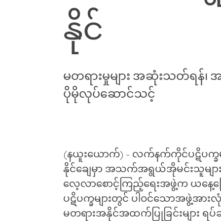
နိုင်
မတရားမှုများ အဆုံးသတ်ရန်၊ အက
ပိုမိုလုပ်ဆောင်သင့်
(နယူးယောက်) - လက်နက်ကိုင်ပဋိပက္ခမျ
နိုင်ချေမှာ အသက်အရွယ်အိုမင်းသူများတွ
လေ့လာစောင့်ကြည့်ရေးအဖွဲ့က ယနေ့ပ
ပဋိပက္ခများတွင် ပါဝင်သောအဖွဲ့အား
မတရားအနိုင်အထက်ပြုခြင်းများ ရပ်ဆ