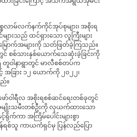
တ်ထားခြင်းကြောင့် အသက်အရွယ်အိုမင်း
အစ္စလာမ်လက်နက်ကိုင်အုပ်စုများ၊ အစိုးရ
ိုင်များသည် ထင်ရှားသော လူကြီးများ
ြောက်အများကို သတ်ဖြတ်ခဲ့ကြသည်။
တွင် စစ်သားနှစ်ယောက်သေဆုံးခဲ့ခြင်းကို
ရှိ တူဝါနာရွာတွင် မာလီစစ်တပ်က
့် အခြား ၁၂ ယောက်ကို ၂၀၂၂၊
သည်။
ဖော်ဝါရီလ အစိုးရစစ်ဆင်ရေးတစ်ခုတွင်
မျိုးသမီးတစ်ဦးကို လုယက်ထားသော
ှင့်ရိုက်ကာ အကြိမ်ပေါင်းများစွာ
ျန်ရစ်သူ ကာယကံရှင်မှ ပြန်လည်ပြော