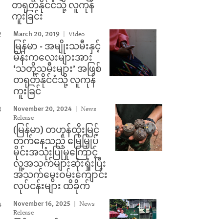
တရုတ်နိုင်ငံသို့ လူကုန်
ကူးခြင်း
March 20, 2019
Video
မြန်မာ - အမျိုးသမီးနှင့်
မိန်းကလေးများအား
‘သတို့သမီးများ’ အဖြစ်
တရုတ်နိုင်ငံသို့ လူကုန်
ကူးခြင်
November 20, 2024
News
Release
(မြန်မာ) တဟုန်ထိုးမြင့်
တက်နေသည့် မြေမြှုပ်
မိုင်းအသုံးပြုမှုကြောင့်
လူ့အသက်များဆုံးရှုံးပြီး
အသက်မွေးဝမ်းကျောင်း
လုပ်ငန်းများ ထိခိုက်
November 16, 2025
News
Release