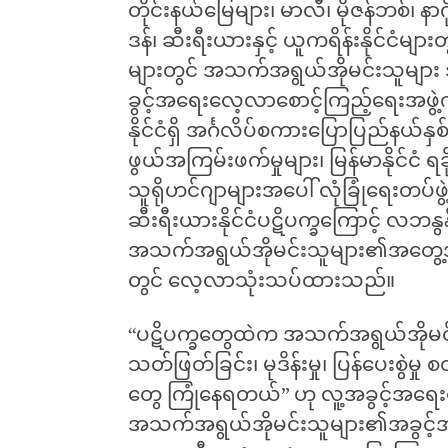
တိုင်းနယ်မြေများ၊ မာလီ၊ မိုဇန်ဘစ်၊ နာဂ
ဒန်၊ ဆီးရီးယားနှင့် ယူကရိန်းနိုင်ငံမျာ
များတွင် အသက်အရွယ်အိုမင်းသူများ အ
ခွင့်အရေးလေ့လာစောင့်ကြည့်ရေးအဖွဲ့က
နိုင်ငံရှိ အင်္ဂလိပ်စကားပြောပြည်နယ်နှစ
ဖွယ်အကြမ်းဖက်မှုများ၊ မြန်မာနိုင်ငံ
သူရိုဟင်ဂျာများအပေါ် လုံခြုံရေးတပ်ဖွ
ဆီးရီးယားနိုင်ငံပဋိပက္ခကြောင့် လဘနွန
အသက်အရွယ်အိုမင်းသူများ၏အတွေ့အကြ
တွင် လေ့လာသုံးသပ်ထားသည်။
“ပဋိပက္ခတွေထဲက အသက်အရွယ်အိုမ
သတ်ဖြတ်ခြင်း၊ မုဒိန်းမှု၊ ပြန်ပေးစွဲမှု
တွေ ကြုံနေရတယ်” ဟု လူ့အခွင့်အရေ
အသက်အရွယ်အိုမင်းသူများ၏အခွင့်