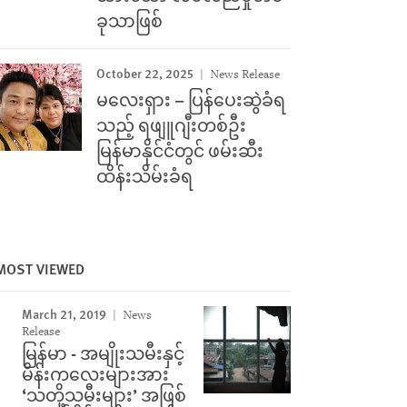
ခုသာဖြစ်
October 22, 2025
News Release
မလေးရှား – ပြန်ပေးဆွဲခံရ
သည့် ရဖျူဂျီးတစ်ဦး
မြန်မာနိုင်ငံတွင် ဖမ်းဆီး
ထိန်းသိမ်းခံရ
MOST VIEWED
March 21, 2019
News
Release
မြန်မာ - အမျိုးသမီးနှင့်
မိန်းကလေးများအား
‘သတို့သမီးများ’ အဖြစ်