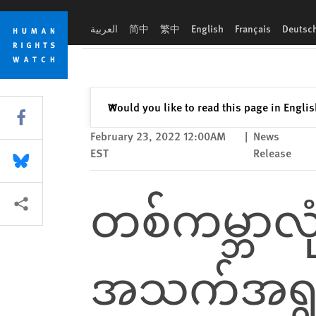
Skip
Skip
တစ်ကမ္ဘာလုံးဆိုင်ရာ - ပဋိပက္ခတွင် အသက်အရွယ်အိုမင်းသူများ ပိုမို
to
to
العربية
简中
繁中
English
Français
Deutsc
cookie
main
privacy
content
notice
Close
Would you like to read this page in Engli
✕
Share this via Facebook
February 23, 2022 12:00AM
|
News
EST
Release
Share this via Bluesky
တစ်ကမ္ဘာလုံ
More sharing options
အသက်အရွယ်အိ