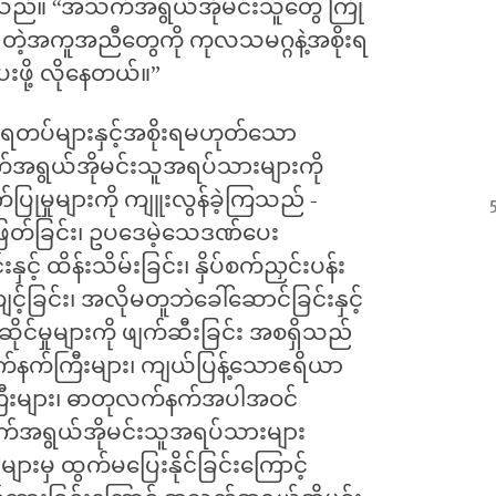
သည်။ “အသက်အရွယ်အိုမင်းသူတွေ ကြုံ
ရှိတဲ့အကူအညီတွေကို ကုလသမဂ္ဂနဲ့အစိုးရ
ို့ လိုနေတယ်။”
ိုးရတပ်များနှင့်အစိုးရမဟုတ်သော
်အရွယ်အိုမင်းသူအရပ်သားများကို
က်ပြုမှုများကို ကျူးလွန်ခဲ့ကြသည် -
ြတ်ခြင်း၊ ဥပဒေမဲ့သေဒဏ်ပေး
့် ထိန်းသိမ်းခြင်း၊ နှိပ်စက်ညှင်းပန်း
ျင့်ခြင်း၊ အလိုမတူဘဲခေါ်ဆောင်ခြင်းနှင့်
ုင်ဆိုင်မှုများကို ဖျက်ဆီးခြင်း အစရှိသည်
က်နက်ကြီးများ၊ ကျယ်ပြန့်သောဧရိယာ
ကြီးများ၊ ဓာတုလက်နက်အပါအဝင်
်အရွယ်အိုမင်းသူအရပ်သားများ
ျားမှ ထွက်မပြေးနိုင်ခြင်းကြောင့်