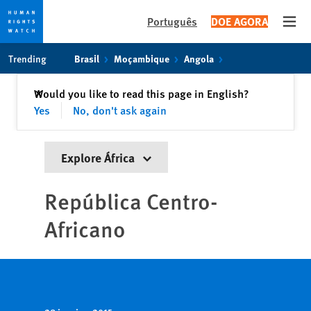
Português
DOE AGORA
Open
Skip
Skip
Trending
Brasil
Moçambique
Angola
to
to
cookie
main
Fechar
Would you like to read this page in English?
✕
privacy
content
Yes
No, don't ask again
notice
Explore África
República Centro-
Africano