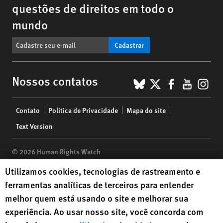
questões de direitos em todo o
mundo
Cadastrar
BlueSky
X
Faceboo
YouTu
Ins
Nossos contatos
Footer
Contato
Política de Privacidade
Mapa do site
menu
Text Version
© 2026 Human Rights Watch
Human Rights Watch cookie preferences
Utilizamos cookies, tecnologias de rastreamento e
Human Rights Watch
| 350 Fifth Avenue, 34th Floor | New York,
NY
ferramentas analíticas de terceiros para entender
10118-3299
USA
|
t
1.212.290.4700
melhor quem está usando o site e melhorar sua
Human Rights Watch
is a 501(C)(3) nonprofit registered in the US
experiência. Ao usar nosso site, você concorda com
under EIN: 13-2875808