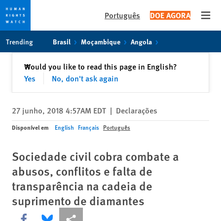
Português
DOE AGORA
Open
Skip
Skip
Trending
Brasil
Moçambique
Angola
to
to
cookie
main
Fechar
Would you like to read this page in English?
✕
privacy
content
Yes
No, don't ask again
notice
27 junho, 2018 4:57AM EDT
|
Declarações
Disponível em
English
Français
Português
Sociedade civil cobra combate a
abusos, conflitos e falta de
transparência na cadeia de
suprimento de diamantes
Share this via Facebook
Share this via Bluesky
Share this via Compartilhar