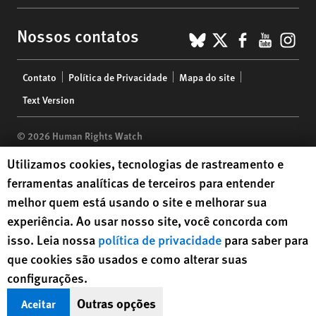
BlueSky
X
Faceboo
YouTu
Ins
Nossos contatos
Footer
Contato
Política de Privacidade
Mapa do site
menu
Text Version
© 2026 Human Rights Watch
Human Rights Watch cookie preferences
Utilizamos cookies, tecnologias de rastreamento e
Human Rights Watch
| 350 Fifth Avenue, 34th Floor | New York,
NY
ferramentas analíticas de terceiros para entender
10118-3299
USA
|
t
1.212.290.4700
melhor quem está usando o site e melhorar sua
Human Rights Watch
is a 501(C)(3) nonprofit registered in the US
experiência. Ao usar nosso site, você concorda com
under EIN: 13-2875808
isso. Leia nossa
política de privacidade
para saber para
que cookies são usados e como alterar suas
configurações.
Outras opções
Aceitar