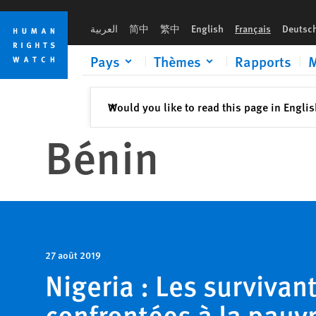
Skip
Skip
to
to
العربية
简中
繁中
English
Français
Deutsc
cookie
main
privacy
content
Pays
Thèmes
Rapports
M
notice
Fermer
Would you like to read this page in Engli
✕
Bénin
27 août 2019
Nigeria : Les survivant
confrontées à la pauvr