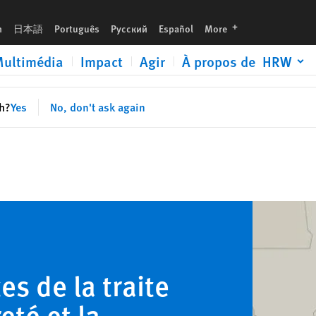
languages
h
日本語
Português
Русский
Español
More
ultimédia
Impact
Agir
À propos de HRW
sh?
Yes
No, don't ask again
es de la traite
eté et la