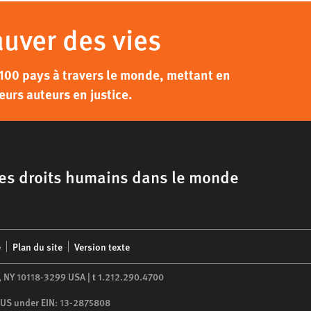
auver des vies
100 pays à travers le monde, mettant en
eurs auteurs en justice.
 les droits humains dans le monde
é
Plan du site
Version texte
,
NY
10118-3299
USA
|
t
1.212.290.4700
he US under EIN: 13-2875808