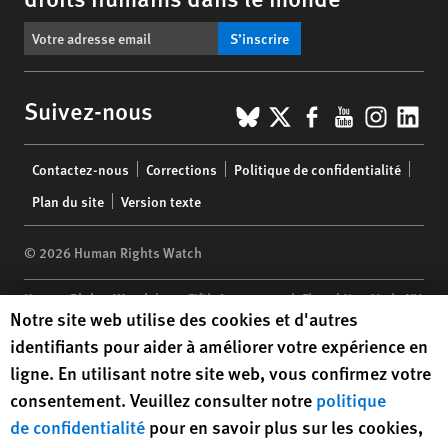
S’inscrire
BlueSky
X
Facebook
YouTub
Insta
Lin
Suivez-nous
Footer
Contactez-nous
Corrections
Politique de confidentialité
menu
Plan du site
Version texte
© 2026 Human Rights Watch
Human Rights Watch
| 350 Fifth Avenue, 34th Floor | New York,
NY
Human Rights Watch cookie preferences
Notre site web utilise des cookies et d'autres
10118-3299
USA
|
t
1.212.290.4700
identifiants pour aider à améliorer votre expérience en
Human Rights Watch
is a 501(C)(3) nonprofit registered in the US
ligne. En utilisant notre site web, vous confirmez votre
under EIN: 13-2875808
consentement. Veuillez consulter notre
politique
de confidentialité
pour en savoir plus sur les cookies,