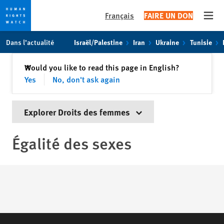
Français
FAIRE UN DON
Open
Skip
Skip
Dans l’actualité
Israël/Palestine
Iran
Ukraine
Tunisie
to
to
cookie
main
Fermer
Would you like to read this page in English?
✕
privacy
content
Yes
No, don't ask again
notice
Explorer Droits des femmes
Égalité des sexes