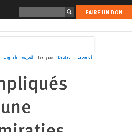
FAIRE UN DON
Print
Rechercher
FAIRE UN DON
English
العربية
Français
Deutsch
Español
mpliqués
 une
miraties