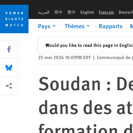
Skip
Skip
Soudan : Des Colombiens impliqués dans des atrocités ont su
to
to
العربية
简中
繁中
English
Français
Deutsc
cookie
main
privacy
content
Pays
Thèmes
Rapports
M
notice
Fermer
Would you like to read this page in Engli
✕
Share this via Facebook
25 mai 2026 10:01PM EDT
|
Communiqué de 
Share this via Bluesky
Soudan : D
Share this via Partagez
dans des at
formation d