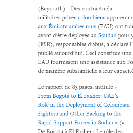
(Beyrouth) – Des contractuels
militaires privés
colombiens
apparemmen
aux
Émirats arabes unis
(EAU) ont tran
avant d'être déployés au
Soudan
pour y
(FSR), responsables d'abus, a déclar
publié aujourd'hui. Ceci constitue une
EAU fournissent une assistance aux Fo
de manière substantielle à leur capaci
Le rapport de 83 pages, intitulé
«
From Bogotá to El Fasher: UAE’s
Role in the Deployment of Colombian
Fighters and Other Backing to the
Rapid Support Forces in Sudan »
(«
De Bogotá à El Fasher : Le rôle des