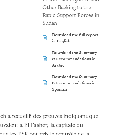
Other Backing to the
Rapid Support Forces in
Sudan
Download the full report
in English
Download the Summary
& Recommendations in
Arabic
Download the Summary
& Recommendations in
Spanish
 a recueilli des preuves indiquant que
ouvaient à El Fasher, la capitale du
ue les FSR ont pris le contrôle de la