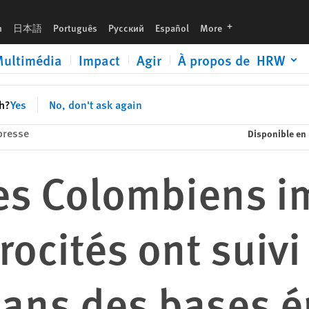
ivi une formation dans des bases émiraties
languages
h
日本語
Português
Русский
Español
More
ultimédia
Impact
Agir
À propos de HRW
sh?
Yes
No, don't ask again
presse
Disponible en
es Colombiens i
rocités ont suivi
ans des bases é