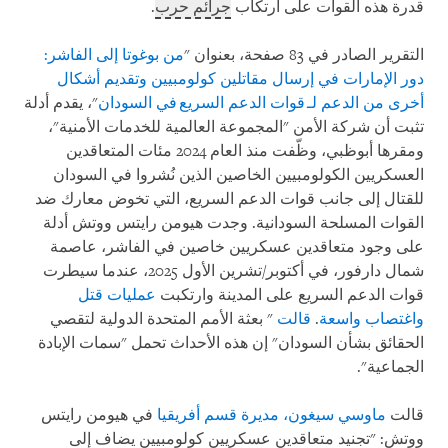
قدرة هذه القوات على ارتكاب
جرائم حرب
.
التقرير الصادر في 83 صفحة، بعنوان "
من بوغوتا إلى الفاشر:
دور الإمارات في إرسال مقاتلين كولومبيين وتقديم أشكال
أخرى من الدعم لـ قوات الدعم السريع في السودان
"، يقدم أدلة
تثبت أن شركة الأمن "المجموعة العالمية للخدمات الأمنية"،
ومقرها أبوظبي، وظّفت منذ العام 2024 مئات المتعاقدين
العسكريين الكولومبيين الخاصين الذين نُشروا في السودان
للقتال إلى جانب قوات الدعم السريع، التي تخوض معارك ضد
القوات المسلحة السودانية. وجدت هيومن رايتس ووتش أدلة
على وجود متعاقدين عسكريين خاصين في الفاشر، عاصمة
شمال دارفور، في أكتوبر/تشرين الأول 2025، عندما سيطرت
قوات الدعم السريع على المدينة وارتكبت
عمليات قتل
واغتصاب واسعة
.
قالت
" بعثة الأمم المتحدة الدولية لتقصي
الحقائق بشأن السودان" إن هذه الأحداث تحمل "سمات الإبادة
الجماعية".
قالت
ماوسي سيغون، مديرة قسم أفريقيا
في هيومن رايتس
ووتش: "تجنيد متعاقدين عسكريين كولومبيين يضاف إلى