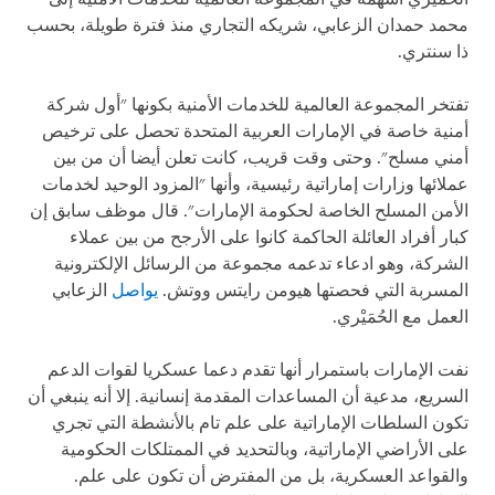
محمد حمدان الزعابي، شريكه التجاري منذ فترة طويلة، بحسب
ذا سنتري.
تفتخر المجموعة العالمية للخدمات الأمنية بكونها "أول شركة
أمنية خاصة في الإمارات العربية المتحدة تحصل على ترخيص
أمني مسلح". وحتى وقت قريب، كانت تعلن أيضا أن من بين
عملائها وزارات إماراتية رئيسية، وأنها "المزود الوحيد لخدمات
الأمن المسلح الخاصة لحكومة الإمارات". قال موظف سابق إن
كبار أفراد العائلة الحاكمة كانوا على الأرجح من بين عملاء
الشركة، وهو ادعاء تدعمه مجموعة من الرسائل الإلكترونية
المسربة التي فحصتها هيومن رايتس ووتش.
يواصل
الزعابي
العمل مع الحُمَيْري.
نفت الإمارات باستمرار أنها تقدم دعما عسكريا لقوات الدعم
السريع، مدعية أن المساعدات المقدمة إنسانية. إلا أنه ينبغي أن
تكون السلطات الإماراتية على علم تام بالأنشطة التي تجري
على الأراضي الإماراتية، وبالتحديد في الممتلكات الحكومية
والقواعد العسكرية، بل من المفترض أن تكون على علم.