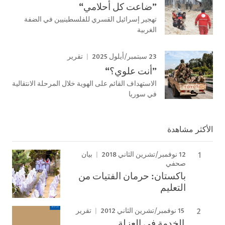
”ضاعت كل أحلامي“
تهجير إسرائيل القسري للفلسطينيين في الضفة
الغربية
23 سبتمبر/أيلول 2025
تقرير
”أنت علوي؟“
الاستهداف القائم على الهوية خلال المرحلة الانتقالية
في سوريا
الأكثر مشاهدة
12 نوفمبر/تشرين الثاني 2018
بيان
صحفي
باكستان: حرمان الفتيات من
التعليم
15 نوفمبر/تشرين الثاني 2012
تقرير
الخدمة في العزلة