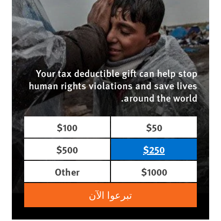
Your tax deductible gift can help stop
human rights violations and save lives
around the world.
$100
$50
$500
$250
Other
$1000
تبرعوا الآن