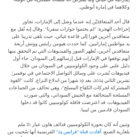
وكلاهما في إمارة أبوظبي.
قال أحد المتعاقدَيْن إنه عندما وصل إلى الإمارات، تجاوز
إجراءات الهجرة: "لم يختموا جوازات سفرنا". وقال إنه نُقل مع
متعاقدين آخرين فورا إلى قاعدة غياثي، حيث تلقى تدريبا على
يد مواطنين إماراتيين. كما حددت هيومن رايتس ووتش أربعة
متعاقدين آخرين، تُظهر الصور والفيديوهات التي تم التحقق منها
أنهم توقفوا في الإمارات قبل إرسالهم إلى السودان. جاء أول
دليل علني على وجود الكولومبيين في السودان من خلال
فيديوهات نُشرت على وسائل التواصل الاجتماعي في نوفمبر/
تشرين الثاني 2024، بعد 19 شهرا من اندلاع النزاع. كانت "القوة
المشتركة لحركات الكفاح المسلح"، وهي تحالف من الجماعات
المسلحة المتحالفة مع الجيش السوداني، والتي صورت
الفيديوهات، قد اعترضت قافلة كولومبيين كانوا قد دخلوا
السودان قادمين من ليبيا.
وتبين أنه كان بحوزة الكولومبيين قذائف هاون عيار 81 ملم
بلغارية الصنع،
أفادت قناة "فرانس 24"
الفرنسية أنها سُحبت من