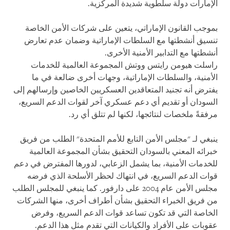
الإمارات دولة سلطوية شديدة المركزية.
بموجب القانون الإماراتي، يتعين على شركات الأمن الخاصة
تنسيق أنشطتها مع السلطات الإماراتية وضمان عدم تعارض
أنشطتها مع التدابير الأمنية الأخرى.
راسلت هيومن رايتس ووتش المجموعة العالمية للخدمات
الأمنية، والسلطات الإماراتية، وجهات أخرى ضالعة في ما
يفترض أنه تجنيد المتعاقدين العسكريين الخاصين وإرسالهم إلى
السودان أو تقديم أي دعم عسكري آخر لقوات الدعم السريع،
مرفقةً ملخصات لنتائجها، لكنها لم تتلق أي رد.
ينبغي لـ "مجلس الأمن التابع للأمم المتحدة" الطلب من فريق
خبرائه المعني بالسودان التحقيق بشأن المجموعة العالمية
للخدمات الأمنية، بما يشمل الزعابي، لدورها المفترض في دعم
قوات الدعم السريع، في انتهاك لحظر الأسلحة الذي فرضه
مجلس الأمن عام 2004 على دارفور. كما ينبغي للمجلس الطلب
من فريق الخبراء التحقيق بشأن أطراف أخرى، منها الشركات
الخاصة التي قد تكون تساعد قوات الدعم السريع، وفرض
عقوبات على الأفراد والكيانات التي تقدم مثل هذا الدعم.