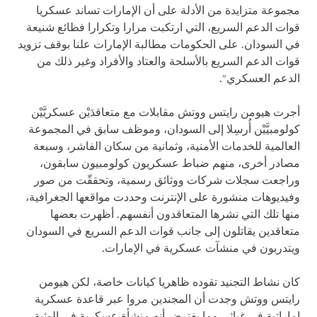
مجموعة متزايدة من الأدلة على أن الإمارات تساند عسكريا
قوات الدعم السريع، التي ارتكبت مرارا وتكرارا فظائع شنيعة
في السودان. على الحكومات مطالبة الإمارات علنا بوقف تزويد
قوات الدعم السريع بالأسلحة والعتاد والأفراد وغير ذلك من
الدعم العسكري".
أجرت هيومن رايتس ووتش مقابلات مع متعاقدَيْن عسكريَّيْن
كولومبيَّيْن أُرسِلا إلى السودان، وموظف سابق في المجموعة
العالمية للخدمات الأمنية، وثمانية من سكان الفاشر، وسبعة
مصادر أخرى، منهم ضباط عسكريون كولومبيون سابقون،
وراجعت سجلات شركات ووثائق رسمية، وتحققّت من صور
وفيديوهات منشورة على الإنترنت وحددت مواقعها الجغرافية،
منها تلك التي نشرها المتعاقدون أنفسهم. أظهرت بعضها
متعاقدين يقاتلون إلى جانب قوات الدعم السريع في السودان
ويتدربون في منشآت عسكرية في الإمارات.
كان نشاط التجنيد تقوده ظاهريا كيانات خاصة، لكن هيومن
رايتس ووتش وجدت أن المجندين مروا عبر قاعدة عسكرية
إماراتية في غياثي وما يفترض أنه منشأة عسكرية في الوثبة،