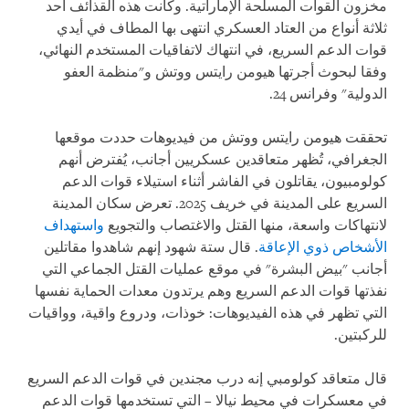
مخزون القوات المسلحة الإماراتية. وكانت هذه القذائف أحد
ثلاثة أنواع من العتاد العسكري انتهى بها المطاف في أيدي
قوات الدعم السريع، في انتهاك لاتفاقيات المستخدم النهائي،
وفقا لبحوث أجرتها هيومن رايتس ووتش و"منظمة العفو
الدولية" وفرانس 24.
تحققت هيومن رايتس ووتش من فيديوهات حددت موقعها
الجغرافي، تُظهر متعاقدين عسكريين أجانب، يُفترض أنهم
كولومبيون، يقاتلون في الفاشر أثناء استيلاء قوات الدعم
السريع على المدينة في خريف 2025. تعرض سكان المدينة
لانتهاكات واسعة، منها القتل والاغتصاب والتجويع
واستهداف
الأشخاص ذوي الإعاقة
. قال ستة شهود إنهم شاهدوا مقاتلين
أجانب "بيض البشرة" في موقع عمليات القتل الجماعي التي
نفذتها قوات الدعم السريع وهم يرتدون معدات الحماية نفسها
التي تظهر في هذه الفيديوهات: خوذات، ودروع واقية، وواقيات
للركبتين.
قال متعاقد كولومبي إنه درب مجندين في قوات الدعم السريع
في معسكرات في محيط نيالا – التي تستخدمها قوات الدعم