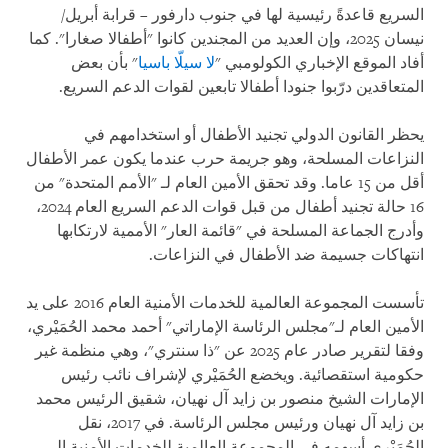
السريع قاعدةً رئيسية لها في جنوب دارفور – قرابة أبريل/
نيسان 2025، وإن العديد من المجندين كانوا "أطفالا صغارا". كما
أفاد الموقع الإخباري الكولومبي "
لا سيلّا باسيا
" بأن بعض
المتعاقدين درّبوا جنودا أطفالا تابعين لقوات الدعم السريع.
يحظر القانون الدولي تجنيد الأطفال أو استخدامهم في
النزاعات المسلحة، وهو جريمة حرب عندما يكون عمر الأطفال
أقل من 15 عاما. وقد تحقق الأمين العام لـ "الأمم المتحدة" من
16 حالة تجنيد أطفال من قبل قوات الدعم السريع العام 2024،
وأدرج الجماعة المسلحة في "قائمة العار" الأممية لارتكابها
انتهاكات جسيمة ضد الأطفال في النزاعات.
تأسست المجموعة العالمية للخدمات الأمنية العام 2016 على يد
الأمين العام لـ"مجلس الرئاسة الإماراتي" أحمد محمد الحُمَيْري،
وفقا لتقرير صادر عام 2025 عن "ذا سنتري"، وهي منظمة غير
حكومية استقصائية. ويخضع الحُمَيْري لإشراف نائب رئيس
الإمارات الشيخ منصور بن زايد آل نهيان، شقيق الرئيس محمد
بن زايد آل نهيان ورئيس مجلس الرئاسة. في 2017، نقل
الحُمَيْري أسهمه في المجموعة العالمية للخدمات الأمنية إلى