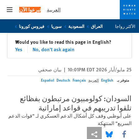
العربية
تبرعوا الآن
 menu
Skip
Skip
الأكثر رواجا
العراق
السعودية
سوريا
فيروس كورونا
to
to
cookie
main
إغلاق
Would you like to read this page in English?
✕
content
privacy
Yes
No, don't ask again
notice
25 مايو/أيار 2026 10:01PM EDT
|
بيان صحفي
متوفر بـ
English
العربية
Français
Deutsch
Español
السودان: كولومبيون مرتبطون بفظائع
تلقوا تدريبهم في قواعد إماراتية
على أبوظبي وقف كل أشكال الدعم العسكري لـ "قوات الدعم
السريع" المنتهِكة
Share this via Facebook
Share this via مشاركة
Share this via Bluesky