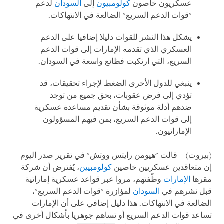
عسكريون خاصون
كولومبيون
إلى
السودان
لدعم
"قوات الدعم السريع" الضالعة في الانتهاكات.
يشكل هذا النشر للقوات دليلا إضافيا على الدعم
العسكري الذي تقدمه الإمارات إلى قوات الدعم
السريع، التي ارتكبت فظائع واسعة في السودان.
ينبغي للدول الأخرى الضغط لإجراء تحقيقات، قد
تؤدي إلى فرض عقوبات، بحق جميع من توجد
ضدهم أدلة موثوقة بشأن تقديم مساعدة عسكرية
إلى قوات الدعم السريع، بمن فيهم المسؤولون
الإماراتيون.
(بيروت) – قالت "هيومن رايتس ووتش" في تقرير صدر اليوم
إن متعاقدين عسكريين خاصين
كولومبيين
، يُفترض أن شركة
مقرها
الإمارات
وظّفتهم، مروا عبر قواعد عسكرية إماراتية
قبل نشرهم في
السودان
لمؤازرة "قوات الدعم السريع"،
الضالعة في الانتهاكات. هذا دليل إضافي على أن الإمارات
تساعد قوات الدعم السريع أو تساهم جوهريا بأشكال أخرى في