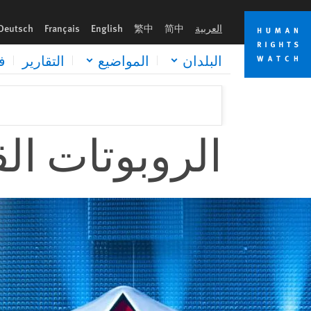
Skip
Skip
to
to
العربية
简中
繁中
English
Français
Deutsch
cookie
main
content
privacy
البلدان
المواضيع
التقارير
ف
notice
الروبوتات الق