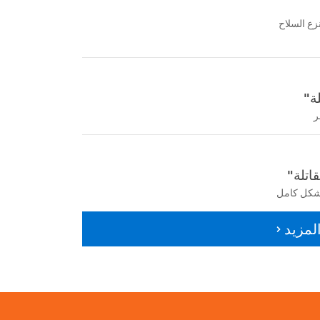
زع السلاح
ة"
ر
اتلة"
شكل كامل
لمزيد