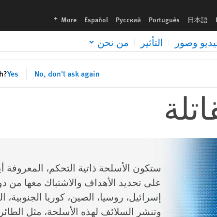
languages
More
Español
Русский
Português
日本語
يديو وصور
التأثير
من نحن
sh?
Yes
No, don't ask again
اتلة
ستكون الأسلحة ذاتية التحكم، المعروفة أيض
على تحديد الأهداف والاشتباك معها من د
إسرائيل، روسيا، الصين، كوريا الجنوبية، ا
وتنشر السلائف لهذه الأسلحة، مثل الطائ