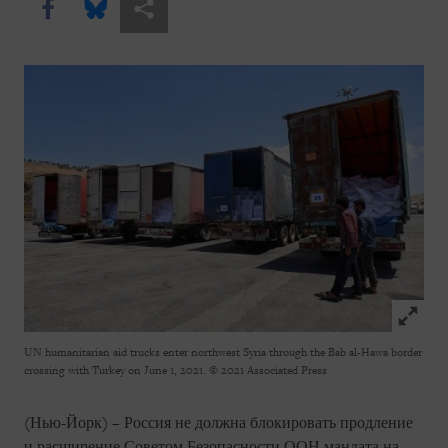
Share this via Facebook
Share this via Bluesky
Share this via Поделиться
Click to
UN humanitarian aid trucks enter northwest Syria through the Bab al-Hawa border
crossing with Turkey on June 1, 2021.
© 2021 Associated Press
(Нью-Йорк) – Россия не должна блокировать продление
и расширение Советом Безопасности ООН мандата на