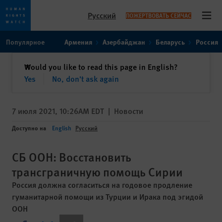
Русский
ПОЖЕРТВОВАТЬ СЕЙЧАС
Open
Skip
Skip
Популярное
Армения
Азербайджан
Беларусь
Россия
to
to
cookie
main
закрыть
Would you like to read this page in English?
✕
privacy
content
Yes
No, don't ask again
notice
7 июля 2021, 10:26AM EDT
|
Новости
Доступно на
English
Русский
СБ ООН: Восстановить
трансграничную помощь Сирии
Россия должна согласиться на годовое продление
гуманитарной помощи из Турции и Ирака под эгидой
ООН