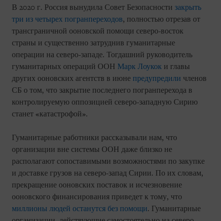
В 2020 г. Россия вынудила Совет Безопасности
закрыть
три из четырех погранпереходов
, полностью отрезав от
трансграничной ооновской помощи северо-восток
страны и существенно затруднив гуманитарные
операции на северо-западе. Тогдашний руководитель
гуманитарных операций ООН
Марк Лоукок
и главы
других ооновских агентств в июне
предупредили
членов
СБ о том, что закрытие последнего погранперехода в
контролируемую оппозицией северо-западную Сирию
станет «катастрофой».
Гуманитарные работники рассказывали нам, что
организации вне системы ООН даже близко не
располагают сопоставимыми возможностями по закупке
и доставке грузов на северо-запад Сирии. По их словам,
прекращение ооновских поставок и исчезновение
ооновского финансирования приведет к тому, что
миллионы людей останутся без помощи
. Гуманитарные
организации, действующие самостоятельно на северо-