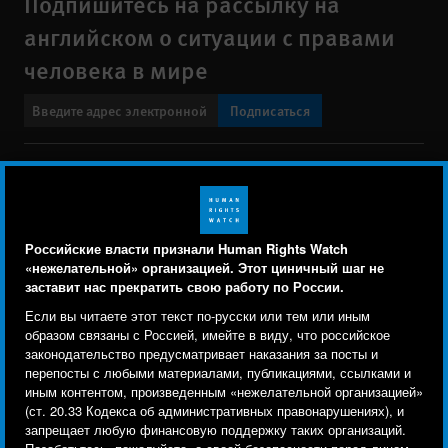
Подпишитесь на рассылку на
английском о ситуации с правами
человека в мире
Подписаться
BlueSky
X
Faceboo
YouTu
Ins
Свяжитесь с нами
Footer
Заявление о политике конфиденциальности
Карта сайта
Российские власти признали Human Rights Watch
menu
«нежелательной» организацией. Этот циничный шаг не
Text Version
заставит нас прекратить свою работу по России.
Human Rights Watch cookie preferences
Мы используем файлы cookie, технологии
Если вы читаете этот текст по-русски или тем или иным
© 2026 Human Rights Watch
отслеживания и сторонние аналитические
образом связаны с Россией, имейте в виду, что российское
законодательство предусматривает наказания за посты и
инструменты, чтобы лучше понять, кто посещает
Human Rights Watch
| 350 Fifth Avenue, 34th Floor | New York,
NY
перепосты с любыми материалами, публикациями, ссылками и
сайт, и улучшить ваш опыт взаимодействия с ним.
10118-3299
USA
|
t
1.212.290.4700
иным контентом, произведенным «нежелательной организацией»
(ст. 20.33 Кодекса об административных правонарушениях), и
Используя наш сайт, вы соглашаетесь с этим.
Human Rights Watch
is a 501(C)(3) nonprofit registered in the US
запрещает любую финансовую поддержку таких организаций.
Ознакомьтесь с нашей
политикой