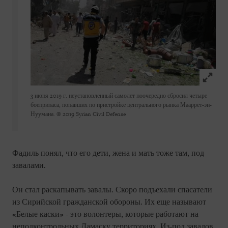
Click to
3 июня 2019 г. неустановленный самолет поочередно сбросил четыре
боеприпаса, попавших по пристройке центрального рынка Мааррет-эн-
Нуумана.
© 2019 Syrian Civil Defense
Фадиль понял, что его дети, жена и мать тоже там, под
завалами.
Он стал раскапывать завалы. Скоро подъехали спасатели
из Сирийской гражданской обороны. Их еще называют
«Белые каски» - это волонтеры, которые работают на
неподконтрольных Дамаску территориях. Из-под завалов