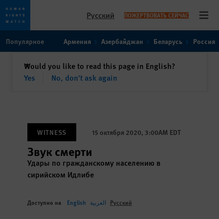
Русский
ПОЖЕРТВОВАТЬ СЕЙЧАС
Open
Skip
Skip
Популярное
Армения
Азербайджан
Беларусь
Россия
to
to
cookie
main
закрыть
Would you like to read this page in English?
✕
privacy
content
Yes
No, don't ask again
notice
WITNESS
15 октября 2020, 3:00AM EDT
Звук смерти
Удары по гражданскому населению в
сирийском Идлибе
Доступно на
English
العربية
Русский