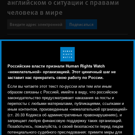
английском о ситуации с правами
человека в мире
Подписаться
BlueSky
X
Faceboo
YouTu
Ins
Свяжитесь с нами
Footer
Заявление о политике конфиденциальности
Карта сайта
Российские власти признали Human Rights Watch
menu
«нежелательной» организацией. Этот циничный шаг не
Text Version
заставит нас прекратить свою работу по России.
Human Rights Watch cookie preferences
Мы используем файлы cookie, технологии
Если вы читаете этот текст по-русски или тем или иным
© 2026 Human Rights Watch
отслеживания и сторонние аналитические
образом связаны с Россией, имейте в виду, что российское
законодательство предусматривает наказания за посты и
инструменты, чтобы лучше понять, кто посещает
Human Rights Watch
| 350 Fifth Avenue, 34th Floor | New York,
NY
перепосты с любыми материалами, публикациями, ссылками и
сайт, и улучшить ваш опыт взаимодействия с ним.
10118-3299
USA
|
t
1.212.290.4700
иным контентом, произведенным «нежелательной организацией»
(ст. 20.33 Кодекса об административных правонарушениях), и
Используя наш сайт, вы соглашаетесь с этим.
Human Rights Watch
is a 501(C)(3) nonprofit registered in the US
запрещает любую финансовую поддержку таких организаций.
Ознакомьтесь с нашей
политикой
under EIN: 13-2875808
Позаботьтесь, пожалуйста, о своей безопасности перед лицом
потенциального судебного преследования: примите меры для
конфиденциальности,
чтобы узнать, для чего