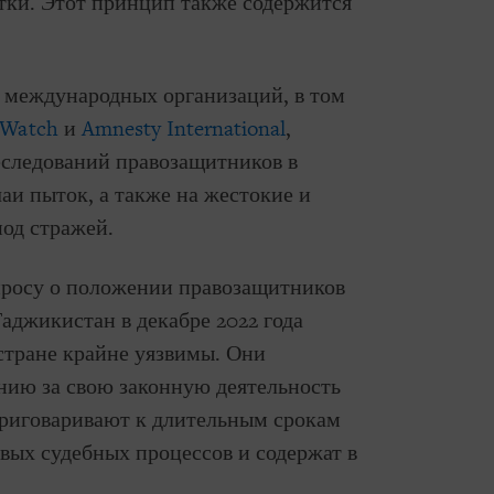
ытки. Этот принцип также содержится
 международных организаций, в том
 Watch
и
Amnesty International
,
следований правозащитников в
и пыток, а также на жестокие и
од стражей.
росу о положении правозащитников
Таджикистан в декабре 2022 года
 стране крайне уязвимы. Они
нию за свою законную деятельность
приговаривают к длительным срокам
вых судебных процессов и содержат в