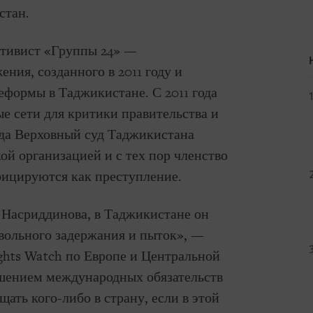
стан.
тивист «Группы 24» —
ния, созданного в 2011 году и
еформы в Таджикистане. С 2011 года
е сети для критики правительства и
ода Верховный суд Таджикистана
ой организацией и с тех пор членство
фицируются как преступление.
Насриддинова, в Таджикистане он
звольного задержания и пыток», —
ghts Watch по Европе и Центральной
ушением международных обязательств
ать кого-либо в страну, если в этой