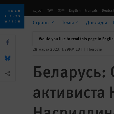
Skip
Skip
Беларусь: Остановить высылку активиста Низомиддина 
to
to
العربية
简中
繁中
English
Français
Deutsc
cookie
main
privacy
content
Страны
Темы
Доклады
notice
закрыть
Would you like to read this page in Engli
✕
Share this via Facebook
28 марта 2023, 1:29PM EDT
|
Новости
Share this via Bluesky
Беларусь:
Share this via Поделиться
активиста
Насриддин