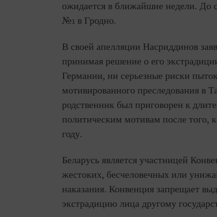
ожидается в ближайшие недели. До 
№1 в Гродно.
В своей апелляции Насриддинов заяв
принимая решение о его экстрадиции,
Германии, ни серьезные риски пыток
мотивированного преследования в Та
родственник был приговорен к длит
политическим мотивам после того, к
году.
Беларусь является участницей Конве
жестоких, бесчеловечных или униж
наказания. Конвенция запрещает вы
экстрадицию лица другому государст