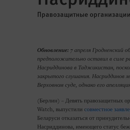
Правозащитные организации
Обновление:
7 апреля Гродненский о
предположительно
оставил в силе 
Насриддинова в Таджикистан, поско
закрытого слушания. Насриддинов 
Верховном суде, однако его апелляци
(Берлин) – Девять правозащитных о
Watch, выпустили
совместное заявл
Беларуси отказаться от принудител
Насриддинова, имеющего статус беж