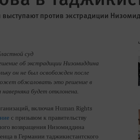
 выступают против экстрадиции Низоми
бластной суд
решение об экстрадиции Низомиддина
льку он не был освобожден после
может обжаловать это решение в
я наверняка будет отклонена.
рганизаций, включая Human Rights
ение
с призывом к правительству
ьного возвращения Низомиддина
енца в Германии таджикистантского