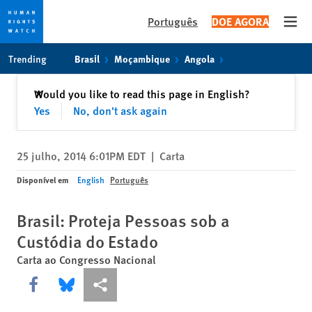
Português
DOE AGORA
Open
Skip
Skip
Trending
Brasil
Moçambique
Angola
to
to
cookie
main
Fechar
Would you like to read this page in English?
✕
privacy
content
Yes
No, don't ask again
notice
25 julho, 2014 6:01PM EDT
|
Carta
Disponível em
English
Português
Brasil: Proteja Pessoas sob a
Custódia do Estado
Carta ao Congresso Nacional
Share this via Facebook
Share this via Bluesky
Share this via Compartilhar