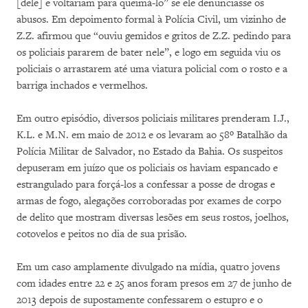
[dele] e voltariam para queimá-lo” se ele denunciasse os
abusos. Em depoimento formal à Polícia Civil, um vizinho de
Z.Z. afirmou que “ouviu gemidos e gritos de Z.Z. pedindo para
os policiais pararem de bater nele”, e logo em seguida viu os
policiais o arrastarem até uma viatura policial com o rosto e a
barriga inchados e vermelhos.
Em outro episódio, diversos policiais militares prenderam I.J.,
K.L. e M.N. em maio de 2012 e os levaram ao 58º Batalhão da
Polícia Militar de Salvador, no Estado da Bahia. Os suspeitos
depuseram em juízo que os policiais os haviam espancado e
estrangulado para forçá-los a confessar a posse de drogas e
armas de fogo, alegações corroboradas por exames de corpo
de delito que mostram diversas lesões em seus rostos, joelhos,
cotovelos e peitos no dia de sua prisão.
Em um caso amplamente divulgado na mídia, quatro jovens
com idades entre 22 e 25 anos foram presos em 27 de junho de
2013 depois de supostamente confessarem o estupro e o