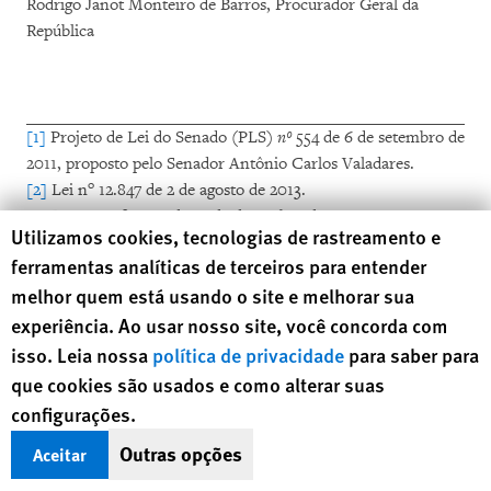
Rodrigo Janot Monteiro de Barros, Procurador Geral da
República
[1]
Projeto de Lei do Senado (PLS)
nº
554 de 6 de setembro de
2011, proposto pelo Senador Antônio Carlos Valadares.
o
[2]
Lei n
12.847 de 2 de agosto de 2013.
o
[3]
Decreto n
8.154 de 16 de dezembro de 2013.
Human Rights Watch cookie preferences
Utilizamos cookies, tecnologias de rastreamento e
o
[4]
Recomendação n
49 de 1º de abril de 2014.
ferramentas analíticas de terceiros para entender
[5]
Por razões de segurança, a identidade das vítimas,
melhor quem está usando o site e melhorar sua
testemunhas, e outros detalhes foram omitidos.
experiência. Ao usar nosso site, você concorda com
[6]
E-mail enviado pela Coordenação Geral do Disque
Denúncia da Secretaria de Direitos Humanos da Presidência
isso. Leia nossa
política de privacidade
para saber para
da República em 24 de julho de 2014 em resposta a um pedido
que cookies são usados e como alterar suas
de informações da Human Rights Watch. Nos arquivos da
configurações.
Human Rights Watch.
Outras opções
Aceitar
[7]
Ibid.
[8]
Relatório da visita do Subcomitê das Nações Unidas para a