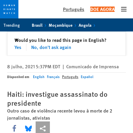
Português
DOE AGORA
Open
Skip
Skip
Trending
Brasil
Moçambique
Angola
to
to
cookie
main
Fechar
Would you like to read this page in English?
✕
privacy
content
Yes
No, don't ask again
notice
8 julho, 2021 5:37PM EDT
|
Comunicado de Imprensa
Disponível em
English
Français
Português
Español
Haiti: investigue assassinato do
presidente
Outro caso de violência recente levou à morte de 2
jornalistas, ativistas
Share this via Facebook
Share this via Bluesky
Share this via Compartilhar