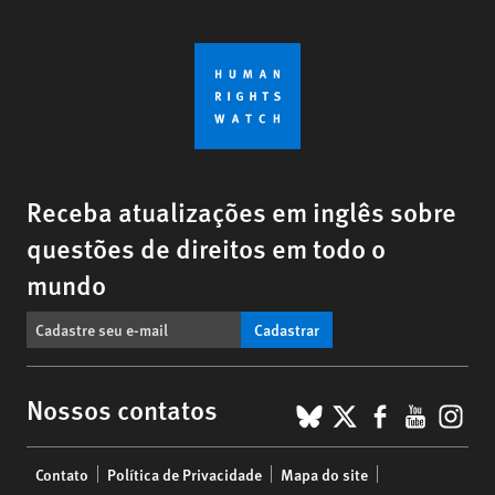
Receba atualizações em inglês sobre
questões de direitos em todo o
mundo
Cadastrar
BlueSky
X
Faceboo
YouTu
Ins
Nossos contatos
Footer
Contato
Política de Privacidade
Mapa do site
menu