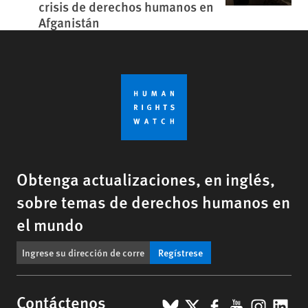
crisis de derechos humanos en
Afganistán
Obtenga actualizaciones, en inglés,
sobre temas de derechos humanos en
el mundo
Regístrese
BlueSky
X
Facebook
YouTub
Insta
Lin
Contáctenos