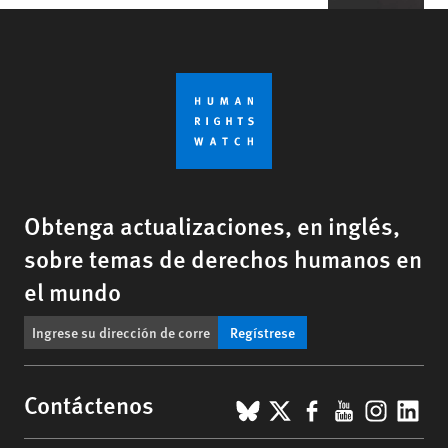
Obtenga actualizaciones, en inglés,
sobre temas de derechos humanos en
el mundo
Regístrese
BlueSky
X
Facebook
YouTub
Insta
Lin
Contáctenos