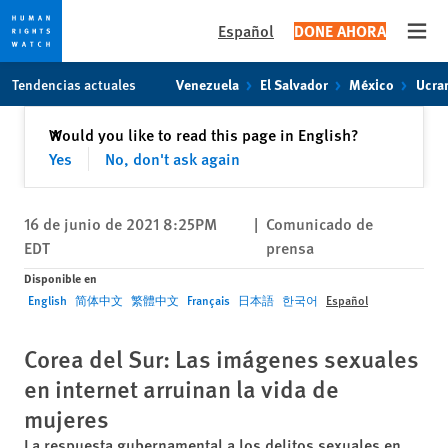
Español
DONE AHORA
Open
Skip
Skip
Tendencias actuales
Venezuela
El Salvador
México
Ucra
to
to
cookie
main
Cerrar
Would you like to read this page in English?
✕
privacy
content
Yes
No, don't ask again
notice
16 de junio de 2021 8:25PM
|
Comunicado de
EDT
prensa
Disponible en
English
简体中文
繁體中文
Français
日本語
한국어
Español
Corea del Sur: Las imágenes sexuales
en internet arruinan la vida de
mujeres
La respuesta gubernamental a los delitos sexuales en