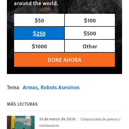
around the world.
$50
$100
$250
$500
$1000
Other
DONE AHORA
Tema
Armas
Robots Asesinos
MÁS LECTURAS
10 de marzo de 2026
Comunicado de prensa y
testimonios