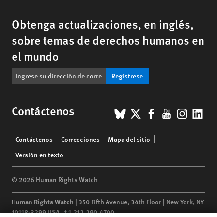
Obtenga actualizaciones, en inglés,
sobre temas de derechos humanos en
el mundo
Regístrese
BlueSky
X
Facebook
YouTub
Insta
Lin
Contáctenos
Footer
Contáctenos
Correcciones
Mapa del sitio
menu
Versión en texto
© 2026 Human Rights Watch
Human Rights Watch
| 350 Fifth Avenue, 34th Floor | New York,
NY
10118-3299
USA
|
t
1.212.290.4700