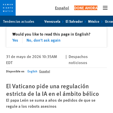
Español
DONE AHORA
Open
Skip
Skip
Tendencias actuales
Venezuela
El Salvador
México
Ucra
to
to
cookie
main
Cerrar
Would you like to read this page in English?
✕
privacy
content
Yes
No, don't ask again
notice
31 de mayo de 2026 10:35AM
|
Despachos
EDT
noticiosos
Disponible en
English
Español
El Vaticano pide una regulación
estricta de la IA en el ámbito bélico
El papa León se suma a años de pedidos de que se
regule a los robots asesinos