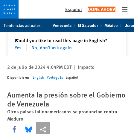
Español
DONE AHORA
Open
Skip
Skip
Tendencias actuales
Venezuela
El Salvador
México
Ucra
to
to
cookie
main
Cerrar
Would you like to read this page in English?
✕
privacy
content
Yes
No, don't ask again
notice
2 de julio de 2024 4:04PM EDT
|
Impacto
Disponible en
English
Português
Español
Aumenta la presión sobre el Gobierno
de Venezuela
Otros países latinoamericanos se pronuncian contra
Maduro
Share this via Facebook
Share this via Bluesky
Share this via Compartir