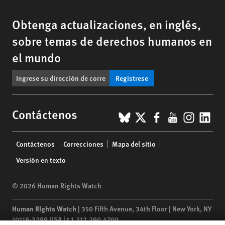
Obtenga actualizaciones, en inglés,
sobre temas de derechos humanos en
el mundo
Regístrese
BlueSky
X
Facebook
YouTub
Insta
Lin
Contáctenos
Footer
Contáctenos
Correcciones
Mapa del sitio
menu
Versión en texto
© 2026 Human Rights Watch
Human Rights Watch
| 350 Fifth Avenue, 34th Floor | New York,
NY
10118-3299
USA
|
t
1.212.290.4700