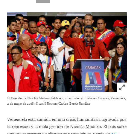
Click to
El Presidente Nicolás Maduro habla en un acto de campaña en Caracas, Venezuela,
4 de mayo de 2018.
© 2018 Reuters/Carlos Garcia Rawlins
Venezuela está sumida en una crisis humanitaria agravada por
la represión y la mala gestión de Nicolás Maduro. El país sufre
una grave escasez de alimentos y medicinas, y más de
3,7