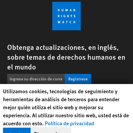
Obtenga actualizaciones, en inglés,
sobre temas de derechos humanos en
el mundo
Regístrese
Human Rights Watch cookie preferences
Utilizamos cookies, tecnologías de seguimiento y
BlueSky
X
Facebook
YouTub
Insta
Lin
Contáctenos
herramientas de análisis de terceros para entender
mejor quién utiliza el sitio web y mejorar su
Footer
experiencia. Al utilizar nuestro sitio web, usted está de
Contáctenos
Correcciones
Mapa del sitio
menu
acuerdo con esto.
Política de privacidad
Versión en texto