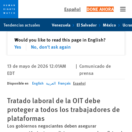
Español
DONE AHORA
Open
Skip
Skip
Tendencias actuales
Venezuela
El Salvador
México
Ucra
to
to
cookie
main
Cerrar
Would you like to read this page in English?
✕
privacy
content
Yes
No, don't ask again
notice
13 de mayo de 2026 12:01AM
|
Comunicado de
EDT
prensa
Disponible en
English
العربية
Français
Español
Tratado laboral de la OIT debe
proteger a todos los trabajadores de
plataformas
Los gobiernos negociantes deben asegurar