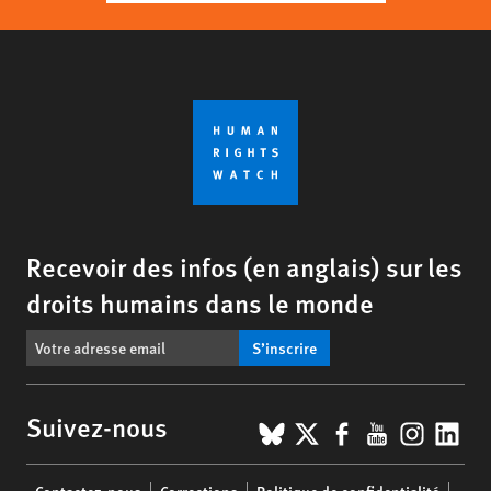
Recevoir des infos (en anglais) sur les
droits humains dans le monde
S’inscrire
BlueSky
X
Facebook
YouTub
Insta
Lin
Suivez-nous
Footer
Contactez-nous
Corrections
Politique de confidentialité