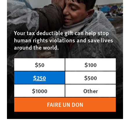
Your tax deductible gift can help stop
human rights violations and save lives
around the world.
$50
$100
$250
$500
$1000
Other
FAIRE UN DON