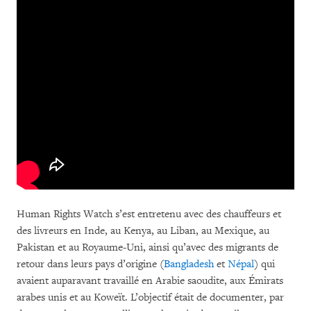
Human Rights Watch s’est entretenu avec des chauffeurs et
des livreurs en Inde, au Kenya, au Liban, au Mexique, au
Pakistan et au Royaume-Uni, ainsi qu’avec des migrants de
retour dans leurs pays d’origine (
Bangladesh
et
Népal
) qui
avaient auparavant travaillé en Arabie saoudite, aux Émirats
arabes unis et au Koweït. L’objectif était de documenter, par