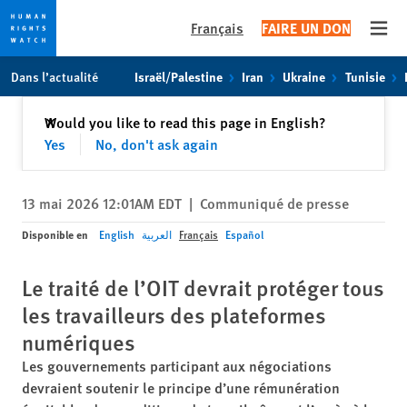
Français
FAIRE UN DON
Open
Skip
Skip
Dans l’actualité
Israël/Palestine
Iran
Ukraine
Tunisie
to
to
cookie
main
Fermer
Would you like to read this page in English?
✕
privacy
content
Yes
No, don't ask again
notice
13 mai 2026 12:01AM EDT
|
Communiqué de presse
Disponible en
English
العربية
Français
Español
Le traité de l’OIT devrait protéger tous
les travailleurs des plateformes
numériques
Les gouvernements participant aux négociations
devraient soutenir le principe d’une rémunération