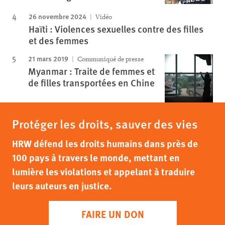
26 novembre 2024
Vidéo
Haïti : Violences sexuelles contre des filles
et des femmes
21 mars 2019
Communiqué de presse
Myanmar : Traite de femmes et
de filles transportées en Chine
Protéger les droits, sauver des vies
HRW défend les droits humains dans près de
100 pays à travers le monde, mettant en
lumière les violations et appelant à traduire
leurs auteurs en justice.
FAIRE UN DON