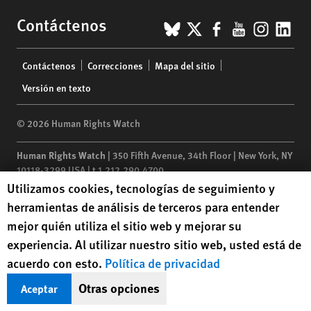
BlueSky
X
Facebook
YouTub
Insta
Lin
Contáctenos
Footer
Contáctenos
Correcciones
Mapa del sitio
menu
Versión en texto
© 2026 Human Rights Watch
Human Rights Watch
| 350 Fifth Avenue, 34th Floor | New York,
NY
10118-3299
USA
|
t
1.212.290.4700
Human Rights Watch cookie preferences
Utilizamos cookies, tecnologías de seguimiento y
Human Rights Watch
is a 501(C)(3) nonprofit registered in the US
herramientas de análisis de terceros para entender
under EIN: 13-2875808
mejor quién utiliza el sitio web y mejorar su
experiencia. Al utilizar nuestro sitio web, usted está de
acuerdo con esto.
Política de privacidad
Otras opciones
Aceptar