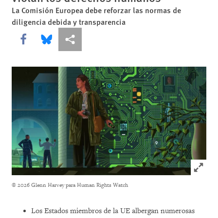
La Comisión Europea debe reforzar las normas de
diligencia debida y transparencia
Share this via Facebook
Share this via Bluesky
Share this via Compartir
Click to
© 2026 Glenn Harvey para Human Rights Watch
Los Estados miembros de la UE albergan numerosas