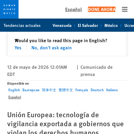
Español
DONE AHORA
Open
Skip
Skip
Tendencias actuales
Venezuela
El Salvador
México
Ucra
to
to
cookie
main
Cerrar
Would you like to read this page in English?
✕
privacy
content
Yes
No, don't ask again
notice
12 de mayo de 2026 12:01AM
|
Comunicado de
EDT
prensa
Disponible en
English
Български
简体中文
繁體中文
Français
Deutsch
Italiano
Español
Unión Europea: tecnología de
vigilancia exportada a gobiernos que
violan los derechos humanos