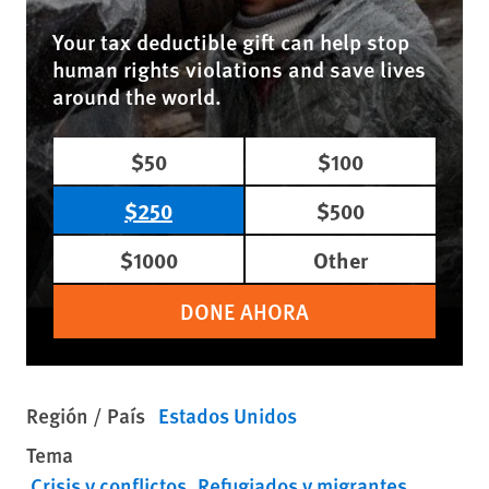
Your tax deductible gift can help stop
human rights violations and save lives
around the world.
$50
$100
$250
$500
$1000
Other
DONE AHORA
Región / País
Estados Unidos
Tema
Crisis y conflictos
Refugiados y migrantes