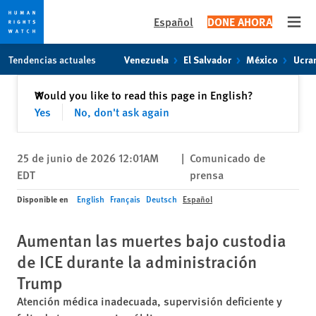
Español
DONE AHORA
Open
Skip
Skip
Tendencias actuales
Venezuela
El Salvador
México
Ucra
to
to
cookie
main
Cerrar
Would you like to read this page in English?
✕
privacy
content
Yes
No, don't ask again
notice
25 de junio de 2026 12:01AM
|
Comunicado de
EDT
prensa
Disponible en
English
Français
Deutsch
Español
Aumentan las muertes bajo custodia
de ICE durante la administración
Trump
Atención médica inadecuada, supervisión deficiente y