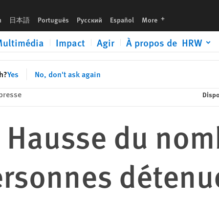
es par ICE sous Trump
languages
h
日本語
Português
Русский
Español
More
ultimédia
Impact
Agir
À propos de HRW
sh?
Yes
No, don't ask again
presse
Dispo
 : Hausse du nom
ersonnes détenue