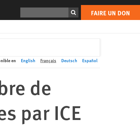
FAIRE UN DON
Print
Rechercher
FAIRE UN DON
nible en
English
Français
Deutsch
Español
bre de
s par ICE