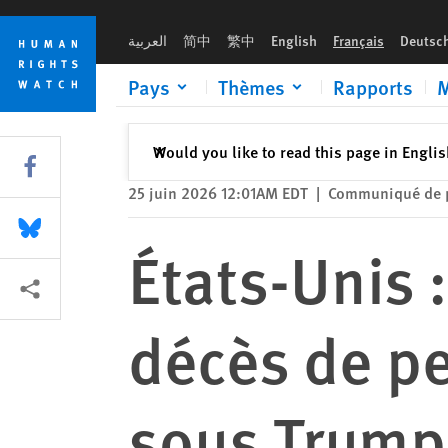
Skip
Skip
États-Unis : Hausse du nombre de décès de personnes détenu
to
to
العربية
简中
繁中
English
Français
Deutsc
cookie
main
privacy
content
Pays
Thèmes
Rapports
M
notice
Fermer
Would you like to read this page in Engli
✕
Share this via Facebook
25 juin 2026 12:01AM EDT
|
Communiqué de 
Share this via Bluesky
États-Unis
Share this via Partagez
décès de p
sous Trump