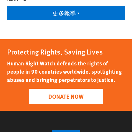
更多報導
Protecting Rights, Saving Lives
Human Right Watch defends the rights of
people in 90 countries worldwide, spotlighting
abuses and bringing perpetrators to justice.
DONATE NOW