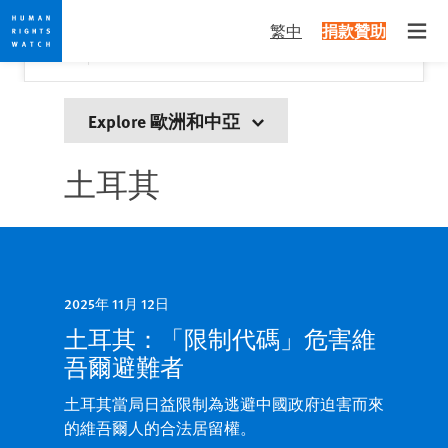
Skip
Skip
關閉
Would you like to read this page in English?
✕
繁中
捐款贊助
to
to
Open
Yes
No, don't ask again
cookie
main
privacy
content
notice
Explore 歐洲和中亞
土耳其
2025年 11月 12日
土耳其：「限制代碼」危害維
吾爾避難者
土耳其當局日益限制為逃避中國政府迫害而來
的維吾爾人的合法居留權。