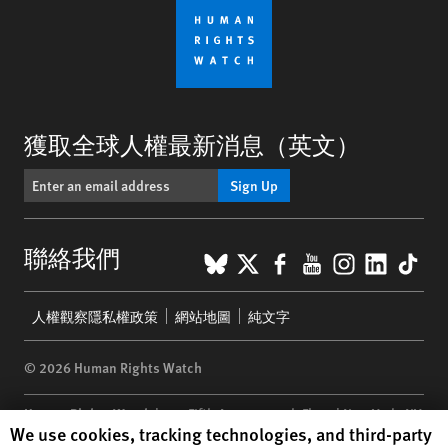
獲取全球人權最新消息（英文）
Sign Up
BlueSky
X
Facebook
YouTube
Instagr
Linke
Tik
聯絡我們
Footer
人權觀察隱私權政策
網站地圖
純文字
menu
© 2026 Human Rights Watch
Human Rights Watch
| 350 Fifth Avenue, 34th Floor | New York,
NY
Human Rights Watch cookie preferences
We use cookies, tracking technologies, and third-party
10118-3299
USA
|
t
1.212.290.4700