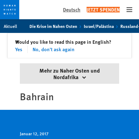
Deutsch
JETZT SPENDEN
Open
Skip
Skip
Aktuell
Die Krise im Nahen Osten
Israel/Palästina
Russland
to
to
cookie
main
Schließen
Would you like to read this page in English?
✕
privacy
content
Yes
No, don't ask again
notice
Mehr zu Naher Osten und
Nordafrika
Bahrain
Januar 12, 2017