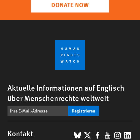
DONATE NOW
Aktuelle Informationen auf Englisch
über Menschenrechte weltweit
Registrieren
BlueSky
X
Facebook
YouTub
Insta
Lin
Kontakt