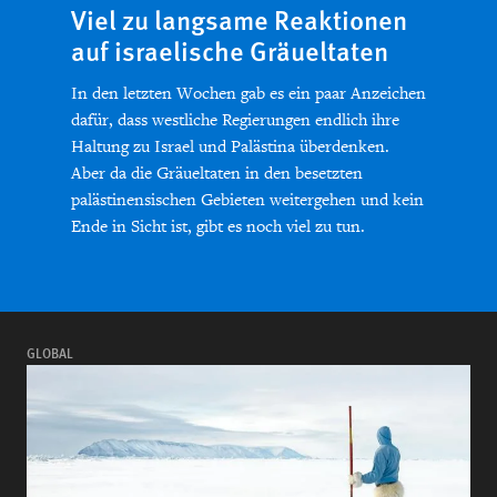
Viel zu langsame Reaktionen
auf israelische Gräueltaten
In den letzten Wochen gab es ein paar Anzeichen
dafür, dass westliche Regierungen endlich ihre
Haltung zu Israel und Palästina überdenken.
Aber da die Gräueltaten in den besetzten
palästinensischen Gebieten weitergehen und kein
Ende in Sicht ist, gibt es noch viel zu tun.
GLOBAL