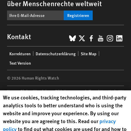
über Menschenrechte weltweit
Registrieren
BlueSky
X
Facebook
YouTub
Insta
Lin
Kontakt
Footer
Korrekturen
Datenschutzerklärung
Site Map
menu
Text Version
© 2026 Human Rights Watch
Human Rights Watch
| 350 Fifth Avenue, 34th Floor | New York,
NY
Human Rights Watch cookie preferences
We use cookies, tracking technologies, and third-party
10118-3299
USA
|
t
1.212.290.4700
analytics tools to better understand who is using the
Human Rights Watch
is a 501(C)(3) nonprofit registered in the US
website and improve your experience. By using our
under EIN: 13-2875808
website you are agreeing to this. Read our
privacy
policy
to find out what cookies are used for and how to