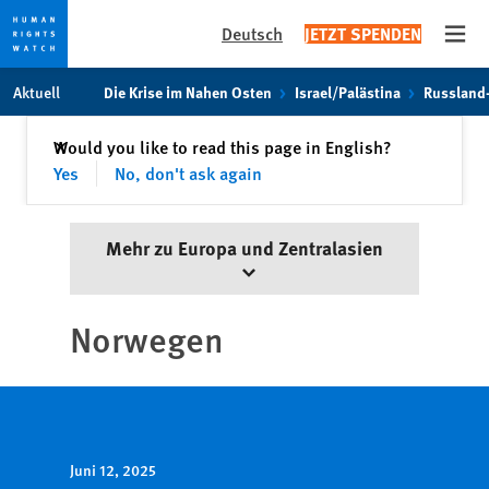
Deutsch
JETZT SPENDEN
Open
Skip
Skip
Aktuell
Die Krise im Nahen Osten
Israel/Palästina
Russland
to
to
cookie
main
Schließen
Would you like to read this page in English?
✕
privacy
content
Yes
No, don't ask again
notice
Mehr zu Europa und Zentralasien
Norwegen
Juni 12, 2025