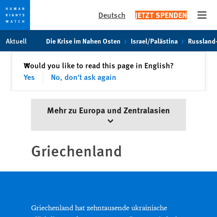
Deutsch
JETZT SPENDEN
Open
Skip
Skip
Aktuell
Die Krise im Nahen Osten
Israel/Palästina
Russland
to
to
cookie
main
Schließen
Would you like to read this page in English?
✕
privacy
content
Yes
No, don't ask again
notice
Mehr zu Europa und Zentralasien
Griechenland
Griechenland hat zehntausende ukrainische