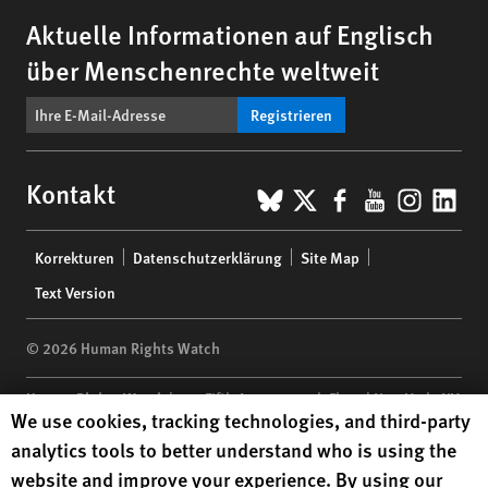
Aktuelle Informationen auf Englisch
über Menschenrechte weltweit
Registrieren
BlueSky
X
Facebook
YouTub
Insta
Lin
Kontakt
Footer
Korrekturen
Datenschutzerklärung
Site Map
menu
Text Version
© 2026 Human Rights Watch
Human Rights Watch
| 350 Fifth Avenue, 34th Floor | New York,
NY
Human Rights Watch cookie preferences
We use cookies, tracking technologies, and third-party
10118-3299
USA
|
t
1.212.290.4700
analytics tools to better understand who is using the
Human Rights Watch
is a 501(C)(3) nonprofit registered in the US
website and improve your experience. By using our
under EIN: 13-2875808