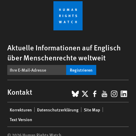
Aktuelle Informationen auf Englisch
über Menschenrechte weltweit
Registrieren
BlueSky
X
Facebook
YouTub
Insta
Lin
Kontakt
Footer
Korrekturen
Datenschutzerklärung
Site Map
menu
Text Version
© 2026 Human Rights Watch