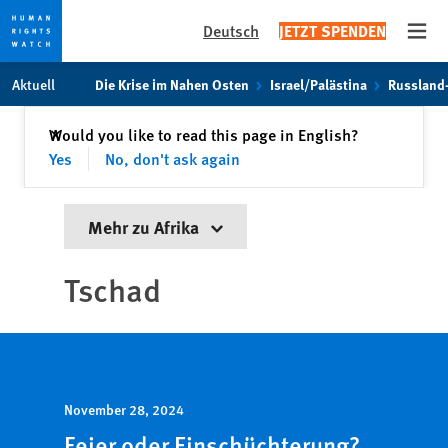
Deutsch
JETZT SPENDEN
Open
Skip
Skip
Aktuell
Die Krise im Nahen Osten
Israel/Palästina
Russland
to
to
cookie
main
Schließen
Would you like to read this page in English?
✕
privacy
content
Yes
No, don't ask again
notice
Mehr zu Afrika
Tschad
November 28, 2024
Feier oder Einschüchterung?