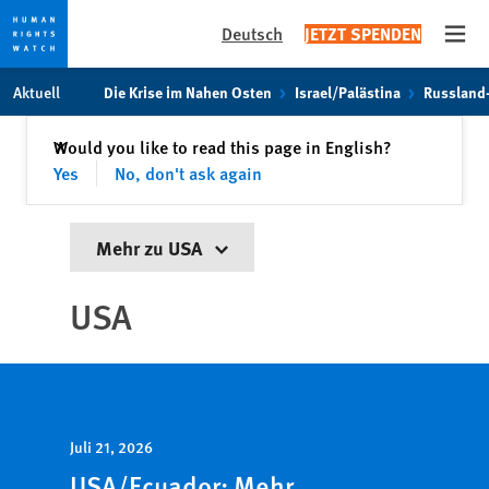
Deutsch
JETZT SPENDEN
Open
Skip
Skip
Aktuell
Die Krise im Nahen Osten
Israel/Palästina
Russland
to
to
cookie
main
Schließen
Would you like to read this page in English?
✕
privacy
content
Yes
No, don't ask again
notice
Mehr zu USA
USA
Juli 21, 2026
USA/Ecuador: Mehr