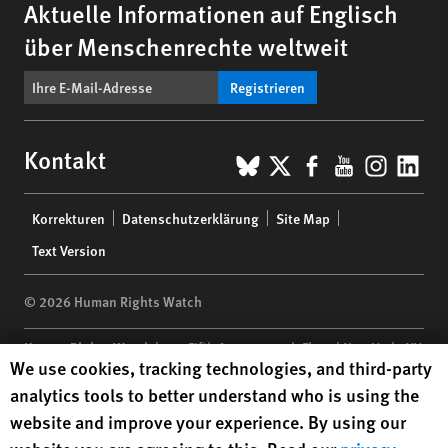
Aktuelle Informationen auf Englisch
über Menschenrechte weltweit
Registrieren
BlueSky
X
Facebook
YouTub
Insta
Lin
Kontakt
Footer
Korrekturen
Datenschutzerklärung
Site Map
menu
Text Version
© 2026 Human Rights Watch
Human Rights Watch
| 350 Fifth Avenue, 34th Floor | New York,
NY
Human Rights Watch cookie preferences
We use cookies, tracking technologies, and third-party
10118-3299
USA
|
t
1.212.290.4700
analytics tools to better understand who is using the
Human Rights Watch
is a 501(C)(3) nonprofit registered in the US
website and improve your experience. By using our
under EIN: 13-2875808