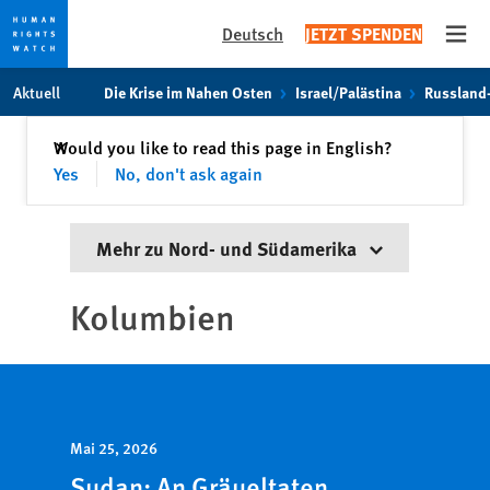
Deutsch
JETZT SPENDEN
Open
Skip
Skip
Aktuell
Die Krise im Nahen Osten
Israel/Palästina
Russland
to
to
cookie
main
Schließen
Would you like to read this page in English?
✕
privacy
content
Yes
No, don't ask again
notice
Mehr zu Nord- und Südamerika
Kolumbien
Mai 25, 2026
Sudan: An Gräueltaten