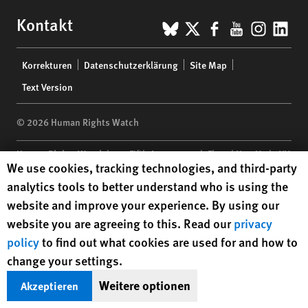
BlueSky
X
Facebook
YouTub
Insta
Lin
Kontakt
Footer
Korrekturen
Datenschutzerklärung
Site Map
menu
Text Version
© 2026 Human Rights Watch
Human Rights Watch
| 350 Fifth Avenue, 34th Floor | New York,
NY
Human Rights Watch cookie preferences
We use cookies, tracking technologies, and third-party
10118-3299
USA
|
t
1.212.290.4700
analytics tools to better understand who is using the
Human Rights Watch
is a 501(C)(3) nonprofit registered in the US
website and improve your experience. By using our
under EIN: 13-2875808
website you are agreeing to this. Read our
privacy
policy
to find out what cookies are used for and how to
change your settings.
Weitere optionen
Akzeptieren