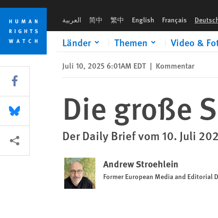
Skip
Skip
Die große Schlacht von Brüssel
to
to
العربية
简中
繁中
English
Français
Deutsc
cookie
main
privacy
content
Länder
Themen
Video & Fo
notice
Juli 10, 2025 6:01AM EDT
|
Kommentar
Share this via Facebook
Die große S
Share this via Bluesky
Der Daily Brief vom 10. Juli 20
More sharing options
Andrew Stroehlein
Former European Media and Editorial D