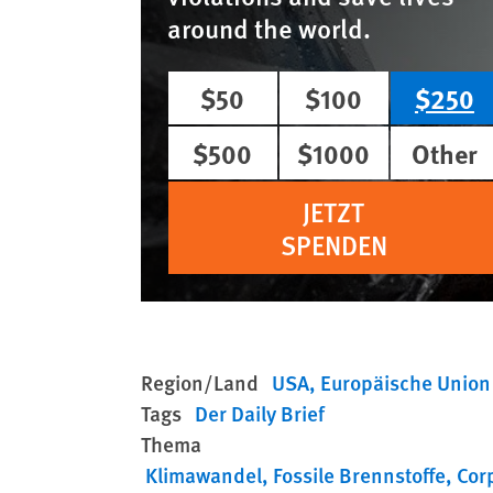
around the world.
$50
$100
$250
$500
$1000
Other
JETZT
SPENDEN
Region/Land
USA
Europäische Union
Tags
Der Daily Brief
Thema
Klimawandel
Fossile Brennstoffe
Cor