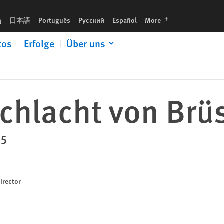
languages
h
日本語
Português
Русский
Español
More
tos
Erfolge
Über uns
chlacht von Brü
25
irector