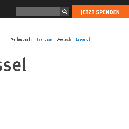
JETZT SPENDEN
Print
Suchen
JETZT SPENDEN
Verfügbar in
Français
Deutsch
Español
ssel