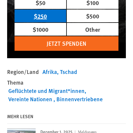
$50
$100
$250
$500
$1000
Other
JETZT SPENDEN
Region/Land
Afrika
Tschad
Thema
Geflüchtete und Migrant*innen
Vereinte Nationen
Binnenvertriebene
MEHR LESEN
Dezember 1, 2025
Meldungen