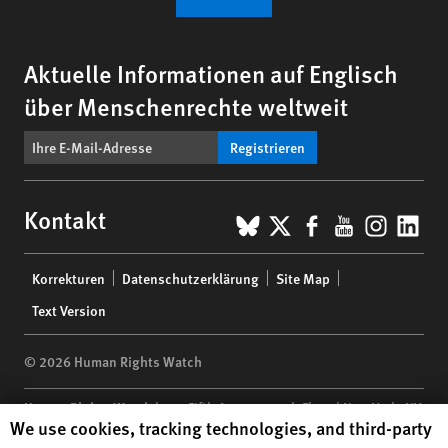
Aktuelle Informationen auf Englisch
über Menschenrechte weltweit
Registrieren
BlueSky
X
Facebook
YouTub
Insta
Lin
Kontakt
Footer
Korrekturen
Datenschutzerklärung
Site Map
menu
Text Version
© 2026 Human Rights Watch
Human Rights Watch
| 350 Fifth Avenue, 34th Floor | New York,
NY
Human Rights Watch cookie preferences
We use cookies, tracking technologies, and third-party
10118-3299
USA
|
t
1.212.290.4700