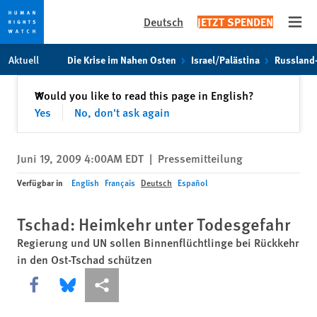
Deutsch
JETZT SPENDEN
Open
Skip
Skip
Aktuell
Die Krise im Nahen Osten
Israel/Palästina
Russland
to
to
cookie
main
Schließen
Would you like to read this page in English?
✕
privacy
content
Yes
No, don't ask again
notice
Juni 19, 2009 4:00AM EDT
|
Pressemitteilung
Verfügbar in
English
Français
Deutsch
Español
Tschad: Heimkehr unter Todesgefahr
Regierung und UN sollen Binnenflüchtlinge bei Rückkehr
in den Ost-Tschad schützen
Share this via Facebook
Share this via Bluesky
More sharing options