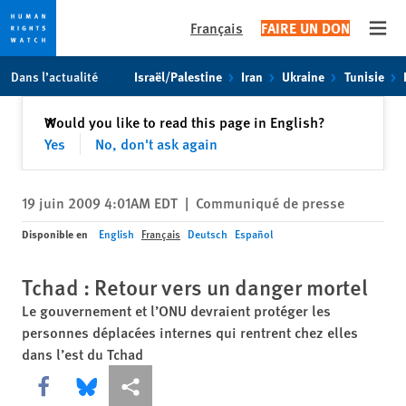
Français
FAIRE UN DON
Open
Skip
Skip
Dans l’actualité
Israël/Palestine
Iran
Ukraine
Tunisie
to
to
cookie
main
Fermer
Would you like to read this page in English?
✕
privacy
content
Yes
No, don't ask again
notice
19 juin 2009 4:01AM EDT
|
Communiqué de presse
Disponible en
English
Français
Deutsch
Español
Tchad : Retour vers un danger mortel
Le gouvernement et l’ONU devraient protéger les
personnes déplacées internes qui rentrent chez elles
dans l’est du Tchad
Share this via Facebook
Share this via Bluesky
Share this via Partagez