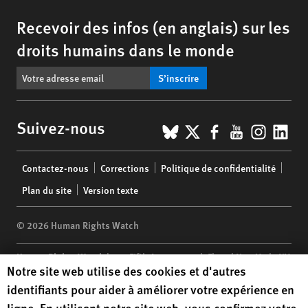
Recevoir des infos (en anglais) sur les
droits humains dans le monde
S’inscrire
BlueSky
X
Facebook
YouTub
Insta
Lin
Suivez-nous
Footer
Contactez-nous
Corrections
Politique de confidentialité
menu
Plan du site
Version texte
© 2026 Human Rights Watch
Human Rights Watch
| 350 Fifth Avenue, 34th Floor | New York,
NY
Human Rights Watch cookie preferences
Notre site web utilise des cookies et d'autres
10118-3299
USA
|
t
1.212.290.4700
identifiants pour aider à améliorer votre expérience en
Human Rights Watch
is a 501(C)(3) nonprofit registered in the US
ligne. En utilisant notre site web, vous confirmez votre