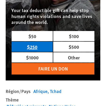
Your tax deductible gift can help stop
human rights violations and save lives
around the world.
$50
$100
$250
$500
$1000
Other
FAIRE UN DON
Région/Pays
Afrique
Tchad
Thème