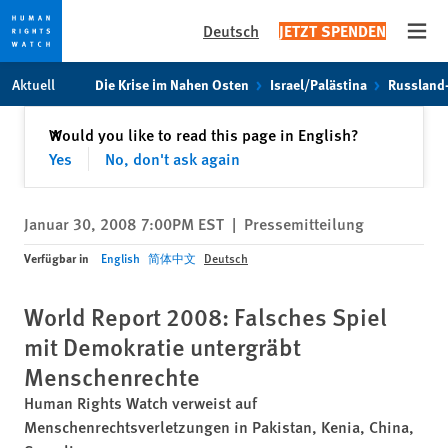
Deutsch
JETZT SPENDEN
Open
Skip
Skip
Aktuell
Die Krise im Nahen Osten
Israel/Palästina
Russland
to
to
cookie
main
Schließen
Would you like to read this page in English?
✕
privacy
content
Yes
No, don't ask again
notice
Januar 30, 2008 7:00PM EST
|
Pressemitteilung
Verfügbar in
English
简体中文
Deutsch
World Report 2008: Falsches Spiel
mit Demokratie untergräbt
Menschenrechte
Human Rights Watch verweist auf
Menschenrechtsverletzungen in Pakistan, Kenia, China,