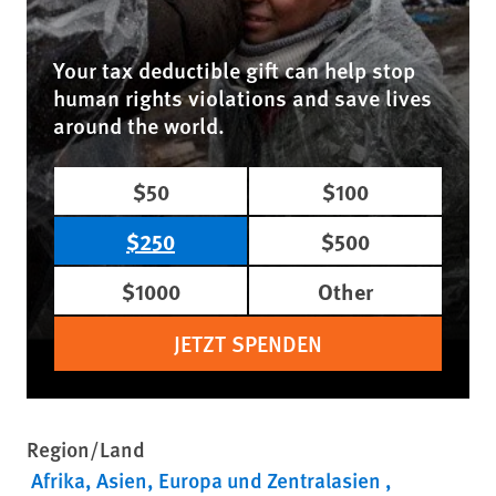
Your tax deductible gift can help stop
human rights violations and save lives
around the world.
$50
$100
$250
$500
$1000
Other
JETZT SPENDEN
Region/Land
Afrika
Asien
Europa und Zentralasien