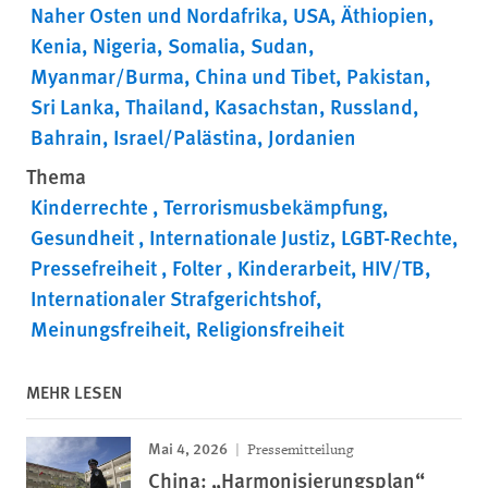
Naher Osten und Nordafrika
USA
Äthiopien
Kenia
Nigeria
Somalia
Sudan
Myanmar/Burma
China und Tibet
Pakistan
Sri Lanka
Thailand
Kasachstan
Russland
Bahrain
Israel/Palästina
Jordanien
Thema
Kinderrechte
Terrorismusbekämpfung
Gesundheit
Internationale Justiz
LGBT-Rechte
Pressefreiheit
Folter
Kinderarbeit
HIV/TB
Internationaler Strafgerichtshof
Meinungsfreiheit
Religionsfreiheit
MEHR LESEN
Mai 4, 2026
Pressemitteilung
China: „Harmonisierungsplan“