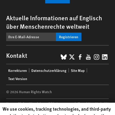
Aktuelle Informationen auf Englisch
über Menschenrechte weltweit
Registrieren
BlueSky
X
Facebook
YouTub
Insta
Lin
Kontakt
Footer
Korrekturen
Datenschutzerklärung
Site Map
menu
Text Version
© 2026 Human Rights Watch
Human Rights Watch
| 350 Fifth Avenue, 34th Floor | New York,
NY
Human Rights Watch cookie preferences
We use cookies, tracking technologies, and third-party
10118-3299
USA
|
t
1.212.290.4700