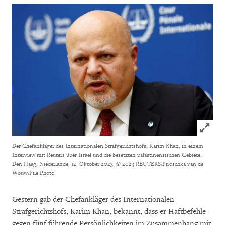
Click to
Der Chefankläger des Internationalen Strafgerichtshofs, Karim Khan, in einem
Interview mit Reuters über Israel und die besetzten palästinensischen Gebiete,
Den Haag, Niederlande, 12. Oktober 2023.
© 2023 REUTERS/Piroschka van de
Wouw/File Photo
Gestern gab der Chefankläger des Internationalen
Strafgerichtshofs, Karim Khan, bekannt, dass er Haftbefehle
gegen fünf führende Persönlichkeiten im Zusammenhang mit