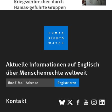
Kriegsverbrechen durch
Hamas-geführte Gruppen
Aktuelle Informationen auf Englisch
über Menschenrechte weltweit
Registrieren
BlueSky
X
Facebook
YouTub
Insta
Lin
Kontakt