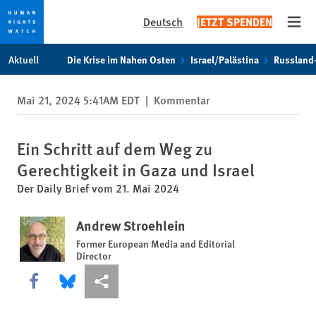
Deutsch
JETZT SPENDEN
Open
Skip
Skip
Aktuell
Die Krise im Nahen Osten
Israel/Palästina
Russland
to
to
cookie
main
Mai 21, 2024 5:41AM EDT
|
Kommentar
privacy
content
notice
Ein Schritt auf dem Weg zu
Gerechtigkeit in Gaza und Israel
Der Daily Brief vom 21. Mai 2024
Andrew Stroehlein
Former European Media and Editorial
Director
Share this via Facebook
Share this via Bluesky
More sharing options