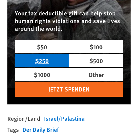
Your tax deductible gift can help stop
human rights violations and save lives
around the world.
$50
$100
$250
$500
$1000
Other
JETZT SPENDEN
Region/Land
Israel/Palästina
Tags
Der Daily Brief