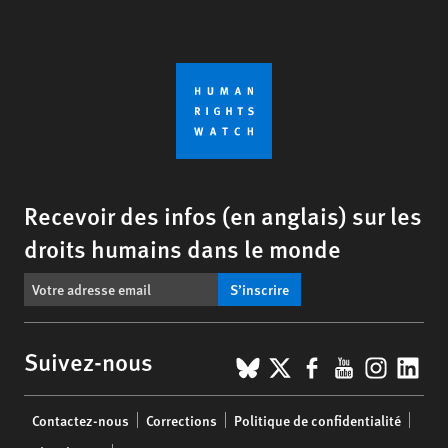
Recevoir des infos (en anglais) sur les
droits humains dans le monde
S’inscrire
BlueSky
X
Facebook
YouTub
Insta
Lin
Suivez-nous
Footer
Contactez-nous
Corrections
Politique de confidentialité
menu