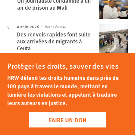
Un journaliste condamné à un
an de prison au Mali
4 août 2026
Point de vue
Des renvois rapides font suite
aux arrivées de migrants à
Ceuta
Protéger les droits, sauver des vies
HRW défend les droits humains dans près de
100 pays à travers le monde, mettant en
lumière les violations et appelant à traduire
leurs auteurs en justice.
FAIRE UN DON