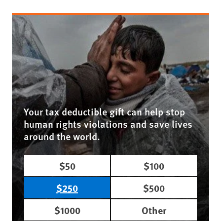
Your tax deductible gift can help stop
human rights violations and save lives
around the world.
$50
$100
$250
$500
$1000
Other