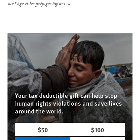
sur l’âge et les préjugés âgistes.
»
..............
Your tax deductible gift can help stop
human rights violations and save lives
around the world.
$50
$100