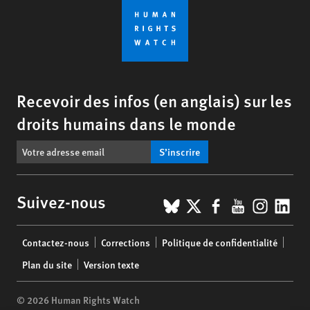
Recevoir des infos (en anglais) sur les
droits humains dans le monde
S’inscrire
BlueSky
X
Facebook
YouTub
Insta
Lin
Suivez-nous
Footer
Contactez-nous
Corrections
Politique de confidentialité
menu
Plan du site
Version texte
© 2026 Human Rights Watch