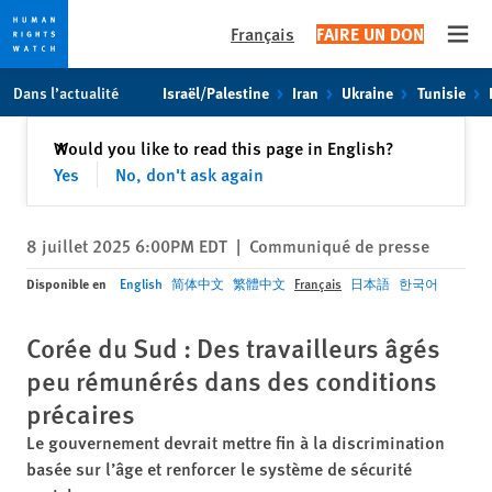
Français
FAIRE UN DON
Open
Skip
Skip
Dans l’actualité
Israël/Palestine
Iran
Ukraine
Tunisie
to
to
cookie
main
Fermer
Would you like to read this page in English?
✕
privacy
content
Yes
No, don't ask again
notice
8 juillet 2025 6:00PM EDT
|
Communiqué de presse
Disponible en
English
简体中文
繁體中文
Français
日本語
한국어
Corée du Sud : Des travailleurs âgés
peu rémunérés dans des conditions
précaires
Le gouvernement devrait mettre fin à la discrimination
basée sur l’âge et renforcer le système de sécurité