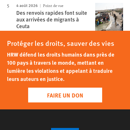
4 août 2026
Point de vue
Des renvois rapides font suite
aux arrivées de migrants à
Ceuta
Protéger les droits, sauver des vies
HRW défend les droits humains dans près de
100 pays à travers le monde, mettant en
lumière les violations et appelant à traduire
leurs auteurs en justice.
FAIRE UN DON