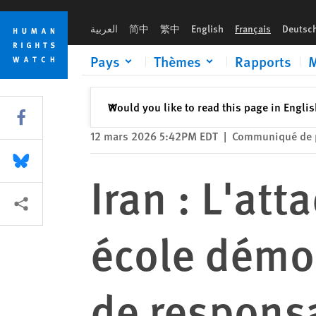
Skip
Skip
Iran : L'attaque américaine contre une école démontre le beso
to
to
العربية
简中
繁中
English
Français
Deutsc
cookie
main
privacy
content
Pays
Thèmes
Rapports
M
notice
Fermer
Would you like to read this page in Engli
✕
Share this via Facebook
12 mars 2026 5:42PM EDT
|
Communiqué de 
Share this via Bluesky
Iran : L'at
Share this via Partagez
école démon
de responsa