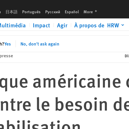
in de réforme et de responsabilisation
languages
h
日本語
Português
Русский
Español
More
ultimédia
Impact
Agir
À propos de HRW
sh?
Yes
No, don't ask again
presse
Di
taque américaine
tre le besoin de
bilisation