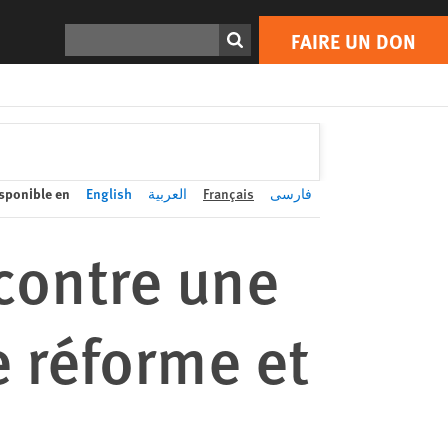
FAIRE UN DON
Print
Rechercher
FAIRE UN DON
sponible en
English
العربية
Français
فارسی
 contre une
 réforme et