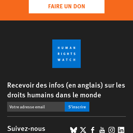
FAIRE UN DON
Recevoir des infos (en anglais) sur les
droits humains dans le monde
S’inscrire
BlueSky
X
Facebook
YouTub
Insta
Lin
Suivez-nous