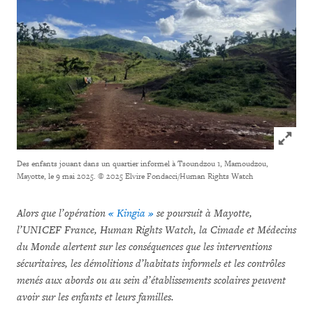
Click to
Des enfants jouant dans un quartier informel à Tsoundzou 1, Mamoudzou,
Mayotte, le 9 mai 2025.
© 2025 Elvire Fondacci/Human Rights Watch
Alors que l’opération
« Kingia »
se poursuit à Mayotte,
l’UNICEF France, Human Rights Watch, la Cimade et Médecins
du Monde alertent sur les conséquences que les interventions
sécuritaires, les démolitions d’habitats informels et les contrôles
menés aux abords ou au sein d’établissements scolaires peuvent
avoir sur les enfants et leurs familles.