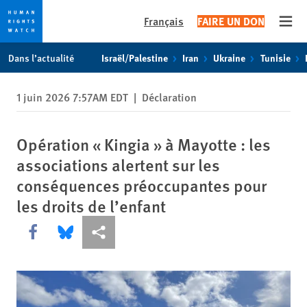
Français
FAIRE UN DON
Open
Skip
Skip
Dans l’actualité
Israël/Palestine
Iran
Ukraine
Tunisie
to
to
cookie
main
1 juin 2026 7:57AM EDT
|
Déclaration
privacy
content
notice
Opération « Kingia » à Mayotte : les
associations alertent sur les
conséquences préoccupantes pour
les droits de l’enfant
Share this via Facebook
Share this via Bluesky
Share this via Partagez