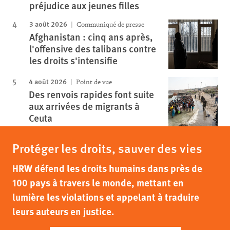
préjudice aux jeunes filles
3 août 2026
Communiqué de presse
Afghanistan : cinq ans après,
l'offensive des talibans contre
les droits s'intensifie
4 août 2026
Point de vue
Des renvois rapides font suite
aux arrivées de migrants à
Ceuta
Protéger les droits, sauver des vies
HRW défend les droits humains dans près de
100 pays à travers le monde, mettant en
lumière les violations et appelant à traduire
leurs auteurs en justice.