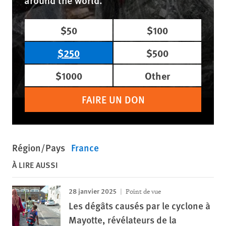
$50
$100
$250
$500
$1000
Other
FAIRE UN DON
Région/Pays
France
À LIRE AUSSI
28 janvier 2025
Point de vue
Les dégâts causés par le cyclone à
Mayotte, révélateurs de la