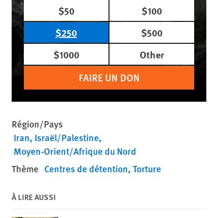
$50
$100
$250
$500
$1000
Other
FAIRE UN DON
Région/Pays
Iran
Israël/Palestine
Moyen-Orient/Afrique du Nord
Thème
Centres de détention
Torture
À LIRE AUSSI