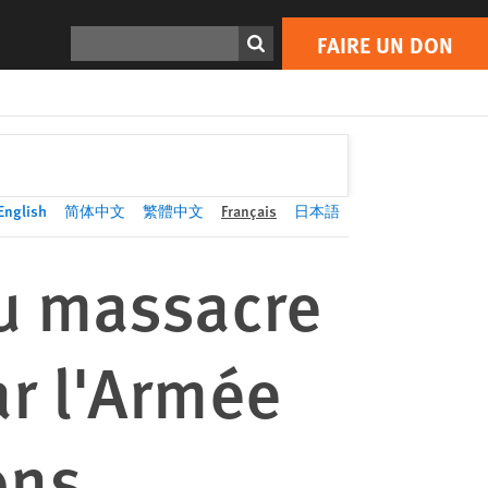
FAIRE UN DON
Print
Rechercher
FAIRE UN DON
English
简体中文
繁體中文
Français
日本語
u massacre
r l'Armée
ons