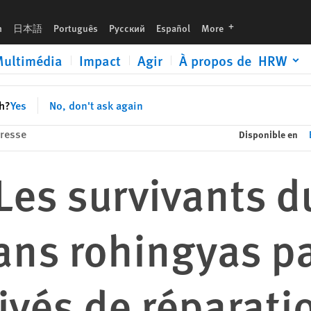
s par l'Armée d’Arakan privés de réparations
languages
h
日本語
Português
Русский
Español
More
ultimédia
Impact
Agir
À propos de HRW
sh?
Yes
No, don't ask again
resse
Disponible en
Les survivants d
ns rohingyas pa
ivés de réparati