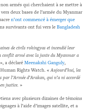
s non armés qui cherchaient à se mettre à
it vers deux bases de l’armée du Myanmar
ssacre
n’ont commencé à émerger que
ns survivants ont fui vers le
Bangladesh
ines de civils rohingyas et incendié leur
on conflit armé avec la junte du Myanmar a
», a déclaré
Meenakshi Ganguly
,
e à Human Rights Watch. «
Aujourd’hui, les
us par l’Armée d’Arakan, qui n’a ni accordé
en justice.
»
iens avec plusieurs dizaines de témoins
ignages à l’aide d’images satellite, et a