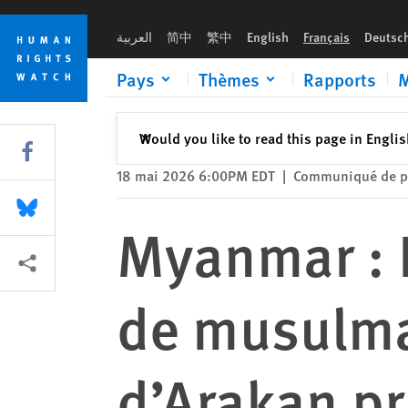
Skip
Skip
Myanmar : Les survivants du massacre de musulmans rohingya
to
to
العربية
简中
繁中
English
Français
Deutsc
cookie
main
privacy
content
Pays
Thèmes
Rapports
M
notice
Fermer
Would you like to read this page in Engli
✕
Share this via Facebook
18 mai 2026 6:00PM EDT
|
Communiqué de p
Share this via Bluesky
Myanmar : 
Share this via Partagez
de musulma
d’Arakan pr