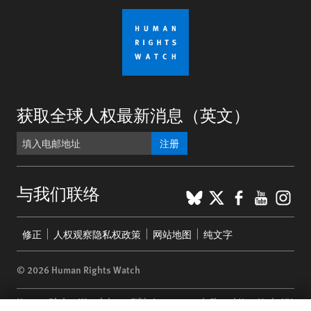
获取全球人权最新消息（英文）
注册
BlueSky
X
Faceboo
YouTu
Ins
与我们联络
Footer
修正
人权观察隐私权政策
网站地图
纯文字
menu
© 2026 Human Rights Watch
Human Rights Watch
| 350 Fifth Avenue, 34th Floor | New York,
NY