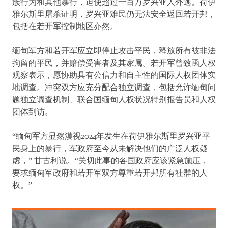
族行为和其他暴行，迫使超过一百万罗兴亚人外逃。荷伊
雅尔斯里屠杀证明，罗兴亚难民仍无法安全返回若开邦，
包括在若开军控制地区亦然。
缅甸军方和若开军应立即停止攻击平民，释放所有被非法
拘留的平民，并赔偿受害者及其家属。若开军曾致函人权
观察表示，愿协助具有公信力和自主性的国际人权团体实
地调查。冲突双方应充分配合独立调查，包括允许缅甸问
题独立调查机制、联合国缅甸人权状况特别报告员和人权
团体到访。
“缅甸军方显然漠视2024年发生在荷伊雅尔斯里罗兴亚平
民身上的暴行，军政府至今从未解决他们的广泛人权疑
虑，” 甘古利说。“关切此事的各国政府应该紧急施压，
要求缅甸军政府和若开军双方尊重若开邦所有社群的人
权。”