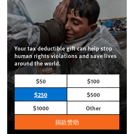
Your tax deductible gift can help stop
human rights violations and save lives
around the world.
$50
$100
$250
$500
$1000
Other
捐款赞助