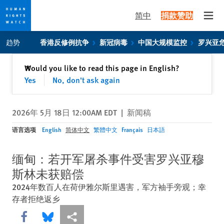
简中
捐款赞助
Open
Skip
Skip
趋势
香港反修例抗争
新冠病毒
中国大规模监控
罗兴亚
to
to
cookie
main
关闭
Would you like to read this page in English?
✕
privacy
content
Yes
No, don't ask again
notice
2026年 5月 18日 12:00AM EDT
|
新闻稿
语言选项
English
简体中文
繁體中文
Français
日本語
缅甸：若开军屠杀事件受害罗兴亚穆
斯林未获赔偿
2024年数百人在荷伊雅尔斯里遇害，军方袖手旁观；幸
存者拒绝返乡
Share this via Facebook
Share this via Bluesky
More sharing options