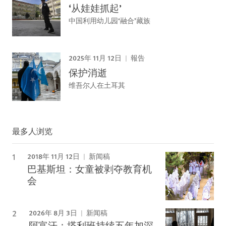
‘从娃娃抓起’
中国利用幼儿园‘融合’藏族
2025年 11月 12日
報告
保护消逝
维吾尔人在土耳其
最多人浏览
2018年 11月 12日
新闻稿
巴基斯坦：女童被剥夺教育机
会
2026年 8月 3日
新闻稿
阿富汗：塔利班持续五年加深