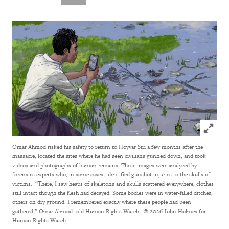
Click to
Omar Ahmod risked his safety to return to Hoyyar Siri a few months after the
massacre, located the sites where he had seen civilians gunned down, and took
videos and photographs of human remains. These images were analyzed by
forensics experts who, in some cases, identified gunshot injuries to the skulls of
victims. “There, I saw heaps of skeletons and skulls scattered everywhere, clothes
still intact though the flesh had decayed. Some bodies were in water-filled ditches,
others on dry ground. I remembered exactly where these people had been
gathered,” Omar Ahmod told Human Rights Watch.
© 2026 John Holmes for
Human Rights Watch