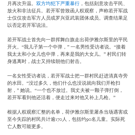
月再次升温。
双方均犯下严重暴行
，包括刻意攻击平民、
放火和非法征兵。若开军曾致函人权观察，声称若开军战
士仅仅攻击军方人员或罗兴亚武装团体成员。调查结果足
以否定若开军说法。
若开军战士首先向一群挥舞白旗走出荷伊雅尔斯里的平民
开火。“我儿子第一个中弹，” 一名男性受访者说。“接着
我太太和小女儿也中弹，再来是我的大女儿。” 村民们转
身逃离时，战士又持续朝他们射击。
一名女性受访者说，若开军战士把一群村民赶进清真寺旁
的水田。“没过多久，他们什么也没说就向我们开枪扫
射，” 她说。“一个也不放过。我丈夫被一颗子弹打倒，
若开军看到他还活着，便走过来对他又补上几枪。”
根据人权观察汇整的名单，荷伊雅尔斯里屠杀当场遇害或
至今失踪的村民共计逾170人，包括约90名儿童。实际死
亡人数可能更多。