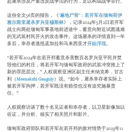
起屠杀涉及严重违反战争法的行为，足以构成战争罪行。
这份全文56页的报告，《
‘遍地尸骨’：若开军在缅甸荷伊
雅尔斯里屠杀罗兴亚穆斯林
》，记录2024年5月2日若开军
战士向两处缅甸军事基地前进途中，蓄意向附近试图逃难
的无武装村民开火的攻击事件。这场屠杀的详情直到一年
多后，幸存者逃抵孟加拉和马来西亚才
开始浮现
。
“若开军2024年在若开邦蓄意杀害数百名罗兴亚平民并焚
毁他们的村庄，将若开军与缅甸军政府的武装冲突推上了
新的罪恶层次，” 人权观察亚洲区副主任米纳克希．甘古
利（
Meenakshi Ganguly
）说。“如今，屠杀幸存者实际上
被若开军拘押，若开军既没有赔偿也没有追究施暴责
任。”
人权观察访谈了数十名见证者和幸存者，以卫星影像加以
佐证，并分析、核实了相关照片和影片。
缅甸军政府部队和若开军在若开邦的敌对情势于2023年11