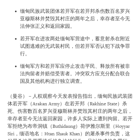
缅甸民族武装团体若开军在若开邦杀伤数百名罗兴
亚穆斯林并焚毁其村庄的两年之后，幸存者至今无
法伸张正义和返回家园。
若开军在进攻两处缅甸军营途中，蓄意射杀在附近
试图逃难的无武装村民，但若开军否认犯下战争罪
行。
缅甸军方和若开军应停止攻击平民、释放所有被非
法拘留者并赔偿受害者。冲突双方应充分配合联合
国及其他机构进行独立调查。
（曼谷）－人权观察今天发表报告指出，缅甸民族武装团
体若开军（Arakan Army）在若开邦（Rakhine State）杀
死、伤害数百名罗兴亚穆斯林并焚毁其村庄的两年之后，
幸存者至今无法返回家园，许多人实际上遭到拘留。若开
军拒绝为布帝洞镇（Buthidaung）荷伊雅尔斯里（Hoyyar
Siri，缅语地名：Htan Shauk Khan）的屠杀事件负责，这