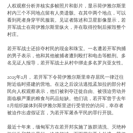
人权观察分析并核实多帧照片和影片，显示荷伊雅尔斯里
村内三个不同地点留有人类遗骸。在其中两个地点，可以
看到死者身穿平民服装。见证者陈述和卫星影像显示，若
开军战士在荷伊雅尔斯里纵火，并在取得控制后摧毁整个
村庄。
若开军战士还掠夺村民的现金和珠宝。一名遭若开军拘捕
的男子表示，他和其他被捕者遭到殴打和电击等酷刑。多
名见证人报导，若开军战士从村中绑走多名罗兴亚女性。
2025年2月， 若开军下令荷伊雅尔斯里幸存居民一律迁往
附近临时搭建的营地。在这之后设法逃抵孟加拉的部分村
民向人权观察表示，他们被剥夺迁徙自由、被强迫劳动并
面临极严重的粮食与药品短缺。他们说，若开军曾于去年
8月组织媒体到荷伊雅尔斯里进行受管控的访问，幸存者
被迫作出虚假证言，为若开军屠杀平民的罪行开脱。
最近十年来，缅甸军方在若开邦实施了族群清洗、灭绝种