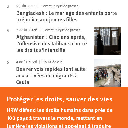
9 juin 2015
Communiqué de presse
Bangladesh : Le mariage des enfants porte
préjudice aux jeunes filles
3 août 2026
Communiqué de presse
Afghanistan : Cinq ans après,
l'offensive des talibans contre
les droits s'intensifie
4 août 2026
Point de vue
Des renvois rapides font suite
aux arrivées de migrants à
Ceuta
Protéger les droits, sauver des vies
HRW défend les droits humains dans près de
100 pays à travers le monde, mettant en
lumière les violations et appelant à traduire