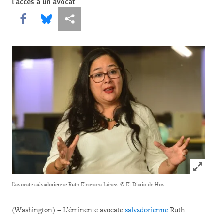
l’accès à un avocat
Share this via Facebook
Share this via Bluesky
Share this via Partagez
Click to
L’avocate salvadorienne Ruth Eleonora López.
© El Diario de Hoy
(Washington) – L’éminente avocate
salvadorienne
Ruth