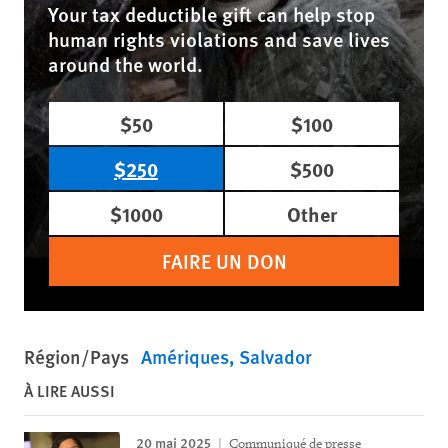
Your tax deductible gift can help stop
human rights violations and save lives
around the world.
$50
$100
$250
$500
$1000
Other
FAIRE UN DON
Région/Pays
Amériques
Salvador
À LIRE AUSSI
20 mai 2025
Communiqué de presse