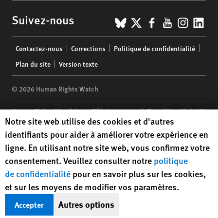
BlueSky
X
Facebook
YouTub
Insta
Lin
Suivez-nous
Footer
Contactez-nous
Corrections
Politique de confidentialité
menu
Plan du site
Version texte
© 2026 Human Rights Watch
Human Rights Watch
| 350 Fifth Avenue, 34th Floor | New York,
NY
Human Rights Watch cookie preferences
Notre site web utilise des cookies et d'autres
10118-3299
USA
|
t
1.212.290.4700
identifiants pour aider à améliorer votre expérience en
Human Rights Watch
is a 501(C)(3) nonprofit registered in the US
ligne. En utilisant notre site web, vous confirmez votre
under EIN: 13-2875808
consentement. Veuillez consulter notre
politique
de confidentialité
pour en savoir plus sur les cookies,
et sur les moyens de modifier vos paramètres.
Autres options
Accepter