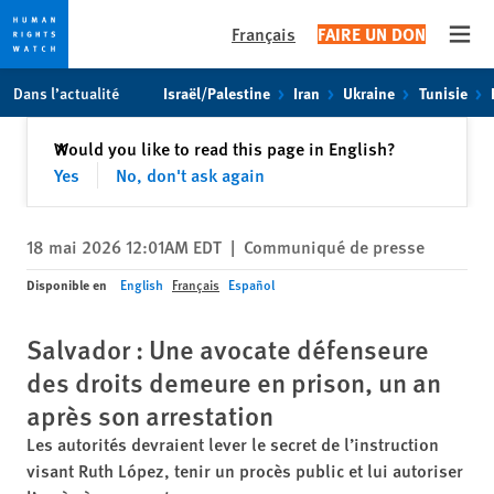
Français
FAIRE UN DON
Open
Skip
Skip
Dans l’actualité
Israël/Palestine
Iran
Ukraine
Tunisie
to
to
cookie
main
Fermer
Would you like to read this page in English?
✕
privacy
content
Yes
No, don't ask again
notice
18 mai 2026 12:01AM EDT
|
Communiqué de presse
Disponible en
English
Français
Español
Salvador : Une avocate défenseure
des droits demeure en prison, un an
après son arrestation
Les autorités devraient lever le secret de l’instruction
visant Ruth López, tenir un procès public et lui autoriser