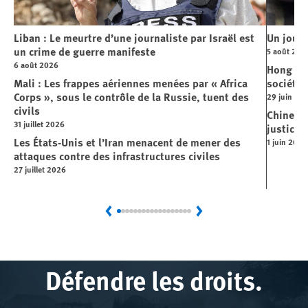
Liban : Le meurtre d’une journaliste par Israël est
Un journ
un crime de guerre manifeste
5 août 202
6 août 2026
Hong Kon
Mali : Les frappes aériennes menées par « Africa
société
Corps », sous le contrôle de la Russie, tuent des
29 juin 20
civils
Chine : 
31 juillet 2026
justice 
Les États-Unis et l’Iran menacent de mener des
1 juin 2026
attaques contre des infrastructures civiles
27 juillet 2026
Previous
Next
Défendre les droits.