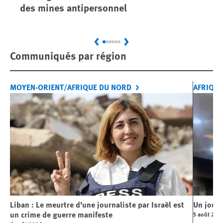
des mines antipersonnel
dé
Previous
Next
Communiqués par région
MOYEN-ORIENT/AFRIQUE DU NORD
AFRIQUE
Liban : Le meurtre d’une journaliste par Israël est
Un journ
un crime de guerre manifeste
5 août 202