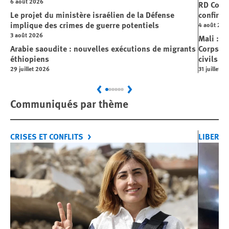
6 août 2026
RD Cong
Le projet du ministère israélien de la Défense
confirme
implique des crimes de guerre potentiels
4 août 202
3 août 2026
Mali : L
Arabie saoudite : nouvelles exécutions de migrants
Corps »,
éthiopiens
civils
29 juillet 2026
31 juillet 2
Previous
Next
Communiqués par thème
CRISES ET CONFLITS
LIBERTÉ