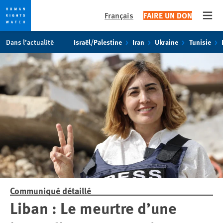
Français
FAIRE UN DON
Open
Skip
Skip
Dans l’actualité
Israël/Palestine
Iran
Ukraine
Tunisie
to
to
cookie
main
privacy
content
notice
Communiqué détaillé
Liban : Le meurtre d’une