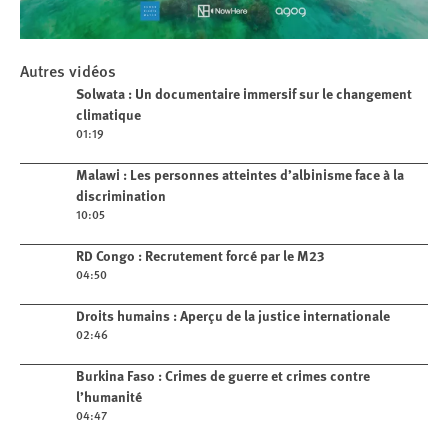
Play
Autres vidéos
Solwata : Un documentaire immersif
Play video
Solwata : Un documentaire immersif sur le changement
sur le changement climatique
climatique
01:19
Play video
Malawi : Les personnes atteintes d’albinisme face à la
discrimination
10:05
Play video
RD Congo : Recrutement forcé par le M23
04:50
Play video
Droits humains : Aperçu de la justice internationale
02:46
Play video
Burkina Faso : Crimes de guerre et crimes contre
l’humanité
04:47