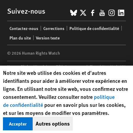
BlueSky
X
Facebook
YouTub
Insta
Lin
Suivez-nous
Footer
Contactez-nous
Corrections
Politique de confidentialité
menu
Plan du site
Version texte
© 2026 Human Rights Watch
Human Rights Watch
| 350 Fifth Avenue, 34th Floor | New York,
NY
Human Rights Watch cookie preferences
Notre site web utilise des cookies et d'autres
10118-3299
USA
|
t
1.212.290.4700
identifiants pour aider à améliorer votre expérience en
Human Rights Watch
is a 501(C)(3) nonprofit registered in the US
ligne. En utilisant notre site web, vous confirmez votre
under EIN: 13-2875808
consentement. Veuillez consulter notre
politique
de confidentialité
pour en savoir plus sur les cookies,
et sur les moyens de modifier vos paramètres.
Autres options
Accepter