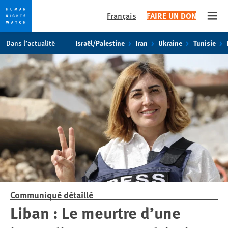
Français
FAIRE UN DON
Open
Skip
Skip
Dans l’actualité
Israël/Palestine
Iran
Ukraine
Tunisie
to
to
cookie
main
privacy
content
notice
Communiqué détaillé
Liban : Le meurtre d’une