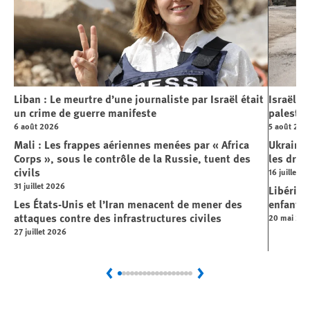
Liban : Le meurtre d’une journaliste par Israël était
Israël :
un crime de guerre manifeste
palestin
6 août 2026
5 août 202
Mali : Les frappes aériennes menées par « Africa
Ukraine 
Corps », sous le contrôle de la Russie, tuent des
les droi
civils
16 juillet 2
31 juillet 2026
Libéria 
Les États-Unis et l’Iran menacent de mener des
enfants 
attaques contre des infrastructures civiles
20 mai 20
27 juillet 2026
Previous
Next