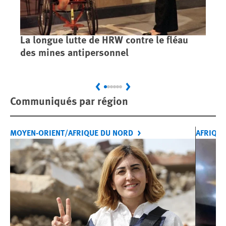
La longue lutte de HRW contre le fléau
Ca
des mines antipersonnel
dé
Previous
Next
Communiqués par région
MOYEN-ORIENT/AFRIQUE DU NORD
AFRIQUE