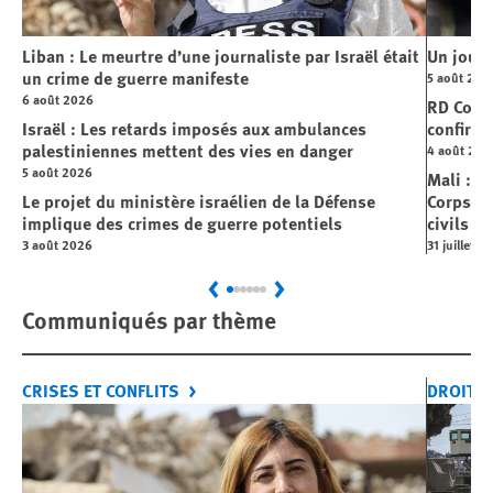
Liban : Le meurtre d’une journaliste par Israël était
Un journ
un crime de guerre manifeste
5 août 202
6 août 2026
RD Cong
Israël : Les retards imposés aux ambulances
confirme
palestiniennes mettent des vies en danger
4 août 202
5 août 2026
Mali : L
Le projet du ministère israélien de la Défense
Corps »,
implique des crimes de guerre potentiels
civils
3 août 2026
31 juillet 2
Previous
Next
Communiqués par thème
CRISES ET CONFLITS
DROITS 