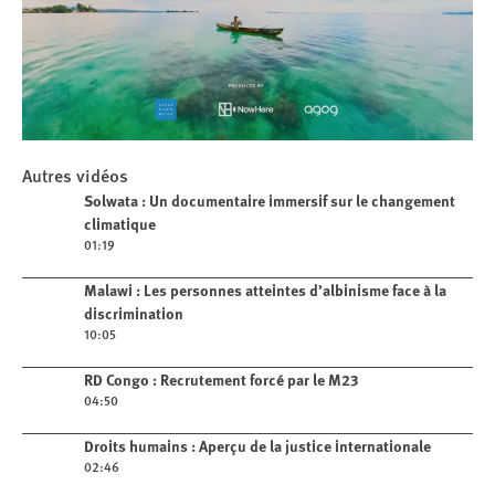
Play
Autres vidéos
Solwata : Un documentaire immersif
Play video
Solwata : Un documentaire immersif sur le changement
sur le changement climatique
climatique
01:19
Play video
Malawi : Les personnes atteintes d’albinisme face à la
discrimination
10:05
Play video
RD Congo : Recrutement forcé par le M23
04:50
Play video
Droits humains : Aperçu de la justice internationale
02:46