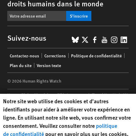
droits humains dans le monde
S’inscrire
BlueSky
X
Facebook
YouTub
Insta
Lin
Suivez-nous
Footer
Contactez-nous
Corrections
Politique de confidentialité
menu
Plan du site
Version texte
© 2026 Human Rights Watch
Human Rights Watch
| 350 Fifth Avenue, 34th Floor | New York,
NY
Human Rights Watch cookie preferences
Notre site web utilise des cookies et d'autres
10118-3299
USA
|
t
1.212.290.4700
identifiants pour aider à améliorer votre expérience en
Human Rights Watch
is a 501(C)(3) nonprofit registered in the US
ligne. En utilisant notre site web, vous confirmez votre
under EIN: 13-2875808
consentement. Veuillez consulter notre
politique
de confidentialité
pour en savoir plus sur les cookies,