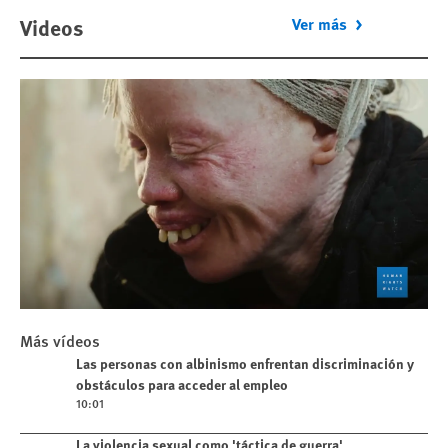
Videos
Ver más
Play
Más vídeos
Las personas con albinismo enfrentan
Play video
Las personas con albinismo enfrentan discriminación y
discriminación y obstáculos para
obstáculos para acceder al empleo
acceder al empleo
10:01
Play video
La violencia sexual como 'táctica de guerra'