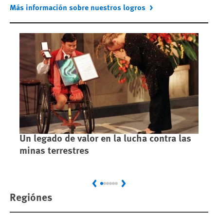
Más información sobre nuestros logros
Un legado de valor en la lucha contra las
Ta
minas terrestres
tr
Previous
Next
Regiónes