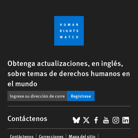
Obtenga actualizaciones, en inglés,
sobre temas de derechos humanos en
el mundo
Regístrese
BlueSky
X
Facebook
YouTub
Insta
Lin
Contáctenos
Footer
Contáctenos
Correcciones
Mapa del sitio