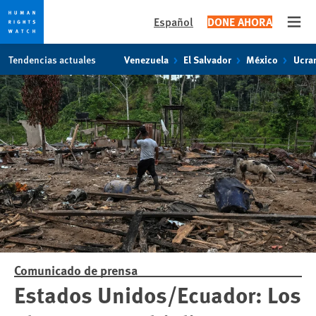
Español
DONE AHORA
Open
Skip
Skip
Tendencias actuales
Venezuela
El Salvador
México
Ucra
to
to
cookie
main
privacy
content
notice
Comunicado de prensa
Estados Unidos/Ecuador: Los