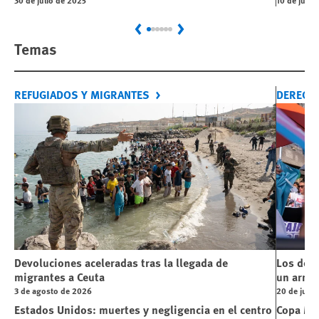
Previous
Next
Temas
REFUGIADOS Y MIGRANTES
DERECH
Devoluciones aceleradas tras la llegada de
Los dere
migrantes a Ceuta
un arma 
3 de agosto de 2026
20 de julio
Estados Unidos: muertes y negligencia en el centro
Copa Mun