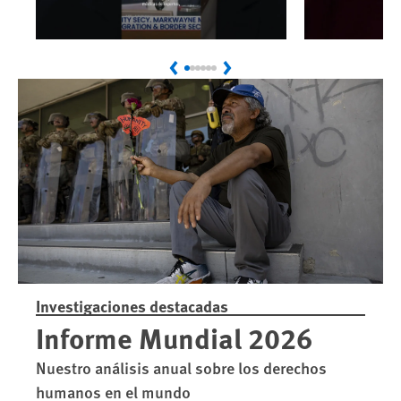
Play
Play
El último incidente mortal
Eleccion
Previous
Next
de ICE exige una
investigación
independiente
Investigaciones destacadas
Informe Mundial 2026
Nuestro análisis anual sobre los derechos
humanos en el mundo