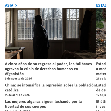
ASIA
ESTADO
A cinco años de su regreso al poder, los talibanes
Estados 
agravan la crisis de derechos humanos en
a medida
Afganistán
materia 
3 de agosto de 2026
21 de julio
China: se intensifica la represión sobre la población
Estados 
católica
de deten
15 de abril de 2026
15 de julio
Las mujeres afganas siguen luchando por la
El últim
libertad de sus cuerpos
investig
30 de julio de 2025
10 de julio