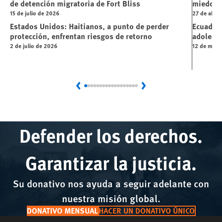
de detención migratoria de Fort Bliss
miedo
15 de julio de 2026
27 de abril
Estados Unidos: Haitianos, a punto de perder
Ecuador:
protección, enfrentan riesgos de retorno
adolesce
2 de julio de 2026
12 de marz
Previous
Next
Defender los derechos.
Garantizar la justicia.
Su donativo nos ayuda a seguir adelante con
nuestra misión global.
DONATIVO MENSUAL
HACER UN DONATIVO ÚNICO