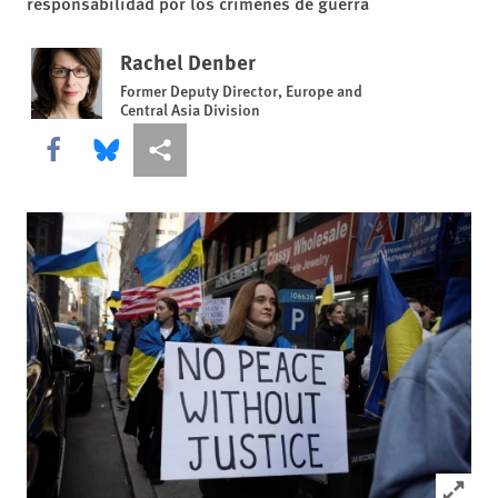
responsabilidad por los crímenes de guerra
Rachel Denber
Former Deputy Director, Europe and
Central Asia Division
Share this via Facebook
Share this via Bluesky
Share this via Compartir
Click to