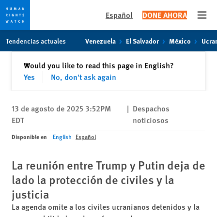
Español
DONE AHORA
Open
Skip
Skip
Tendencias actuales
Venezuela
El Salvador
México
Ucra
to
to
cookie
main
Cerrar
Would you like to read this page in English?
✕
privacy
content
Yes
No, don't ask again
notice
13 de agosto de 2025 3:52PM
|
Despachos
EDT
noticiosos
Disponible en
English
Español
La reunión entre Trump y Putin deja de
lado la protección de civiles y la
justicia
La agenda omite a los civiles ucranianos detenidos y la