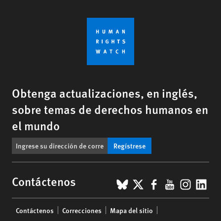
Obtenga actualizaciones, en inglés,
sobre temas de derechos humanos en
el mundo
Regístrese
BlueSky
X
Facebook
YouTub
Insta
Lin
Contáctenos
Footer
Contáctenos
Correcciones
Mapa del sitio
menu