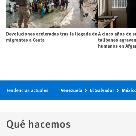
Devoluciones aceleradas tras la llegada de
A cinco años de s
migrantes a Ceuta
talibanes agravan
humanos en Afga
Tendencias actuales
Venezuela
El Salvador
Méxic
Qué hacemos