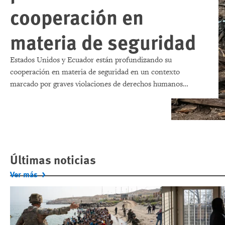
cooperación en
materia de seguridad
Estados Unidos y Ecuador están profundizando su
cooperación en materia de seguridad en un contexto
marcado por graves violaciones de derechos humanos
cometidas por fuerzas ecuatorianas, ataques con drones
contra embarcaciones pesqueras cuyo origen sigue sin
esclarecerse, y la desaparición de varios pescadores.
Últimas noticias
Ver más