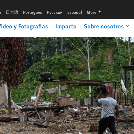
languages
h
日本語
Português
Русский
Español
More
Video y Fotografias
Impacto
Sobre nosotros