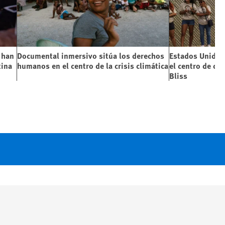
 han
Documental inmersivo sitúa los derechos
Estados Unidos
tina
humanos en el centro de la crisis climática
el centro de de
Bliss