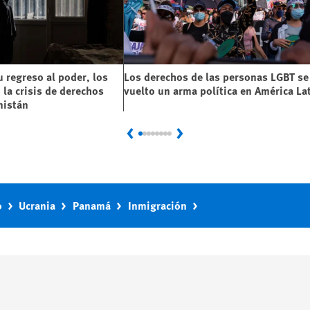
u regreso al poder, los
Los derechos de las personas LGBT se
 la crisis de derechos
vuelto un arma política en América La
nistán
Previous
Next
o
Ucrania
Panamá
Inmigración