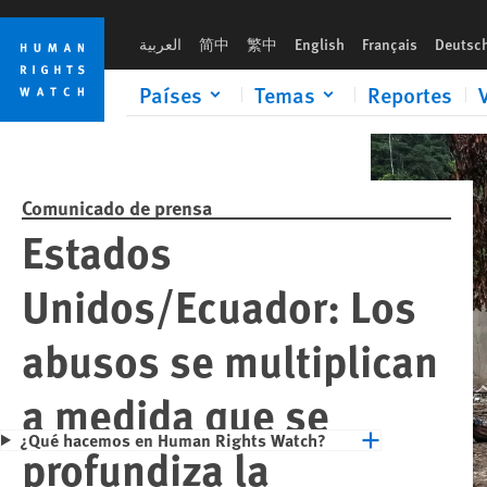
Skip
Skip
to
to
العربية
简中
繁中
English
Français
Deutsc
cookie
main
privacy
content
Países
Temas
Reportes
notice
Comunicado de prensa
Estados
Unidos/Ecuador: Los
abusos se multiplican
a medida que se
¿Qué hacemos en Human Rights Watch?
profundiza la