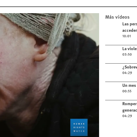
Más vídeos
Play video
Las per
acceder
10:01
Play video
La viol
03:50
Play video
¿Sobrev
04:29
Play video
Un mes 
00:55
Play video
Romper 
generac
04:29